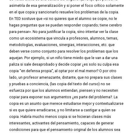
asimetría de esa generalización y si poner el foco crítico solamente
en el que copia y sancionarlo resuelve los problemas de la copia.
En TED sostuve que «si no quieres que el alumno se copie, no le
hagas preguntas que se puedan responder copiando; tiene cerebro
para pensar». No para justificar la copia, sino intentar ver la clase
como un ecosistema que vincula a profesores, alumnos, temas,
metodologías, evaluaciones, sinergias, interacciones, etc. que
deben verse como conjunto para resolver los problemas que los
aquejan.
Por ejemplo, si un niño tiene miedo que le van a dar una
paliza si sale desaprobado y decide copiar ¿es solo su culpa esa
copia “en defensa propia”, al optar por el mal menor?
O por otro
lado, un profesor amenazante, distante, que no prepara sus clases
y pruebas a conciencia, (las copia del texto del curso) no se
esfuerza por que los alumnos entiendan, piensen y no necesiten
copiar para exponer sus argumentos ¿es parte del problema?.
La
copia es un asunto que merece estudiarse mejor y contextualizarse
si es que quiere erradicarse, y no limitarse a castigar a quien se
copia. Habría mucho menos copia si se hicieran clases más
interesantes, activantes del pensamiento, capaces de generar
condiciones para que el pensamiento original de los alumnos sea