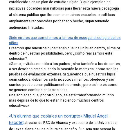
establecidos en un plan de estudios rígido. Y que ejemplos de
iniciativas docentes maravillosas para llevar esta nueva pedagogía
al sistema público que florecen en muchas escuelas, o políticas
ampliamente reconocidas por haberlo hecho, sigan teniendo
audiencias limitadas.
Siete errores que cometemos a la hora de escoger el colegio de los
niños
Creemos que nuestros hijos tienen que ir a un buen centro, el mejor
dentro de nuestras posibilidades, pero ¿cómo realizamos esta
selección?
«Gamo, invitaba no solo a los padres , sino también a los docentes,
a ser desobedientes cuando la ocasión lo merezca, como son las
pruebas de evaluación externas. Si queremos que nuestros hijos
sean críticos, debemos serlo nosotros mismos, obedecer y ser
sumiso puede sonar políticamente correcto, pero así no es como
se generan cambios en la sociedad.
Una sociedad que, por otro lado, se está transformando mucho
más deprisa de lo que lo están haciendo muchos centros
educativos»
«Un alumno que copia es un corrupto» Miguel Ángel
Escotet,
director de RSC de Abanca y exdecano de la Universidad
de Texas alerta de una cultura del engaño.
(LT: Deja que pensar la