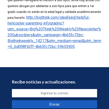
que quieren «arreglarle el mundo» a sus hijos, tema muy actual con
quienes abogan por adelantar a sus hijos para que entren a 1er
grado cuando no están en la edad legal y validada académicamente
http://bigthink.com/ideafeed/helpful-
para hacerlo.
helicopter-parenting-infographic?
utm_source=Big%20Think%20Weekly%20Newsletter%
20Subscribers&utm_campaign=4b65fc72bc-
Bigthinkweekly_14217&utm_medium=email&utm_term
=0_6d098f42ff-4b65fc72bc-39655905
Recibe noticias y actualizaciones.