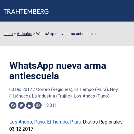
Inicio
>
Artículos
>
WhatsApp nueva arma antiescuela
WhatsApp nueva arma
antiescuela
03 Dic 2017
/
Correo (Regiones), El Tiempo (Piura), Hoy
(Huánuco), La Industria (Trujillo), Los Andes (Puno)
8.311
Facebook
Twitter
LinkedIn
WhatsApp
Los Andes, Puno,
El Tiempo, Piura
, Diarios Regionales
03 12 2017