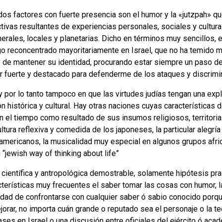
 dos factores con fuerte presencia son el humor y la «jutzpah» q
ivas resultantes de experiencias personales, sociales y cultural
nerales, locales y planetarias. Dicho en términos muy sencillos,
o reconcentrado mayoritariamente en Israel, que no ha temido mig
 de mantener su identidad, procurando estar siempre un paso de
 fuerte y destacado para defenderme de los ataques y discrimin
 y por lo tanto tampoco en que las virtudes judías tengan una exp
n histórica y cultural. Hay otras naciones cuyas características 
 el tiempo como resultado de sus insumos religiosos, territoria
tura reflexiva y comedida de los japoneses, la particular alegría 
eamericanos, la musicalidad muy especial en algunos grupos afric
 “jewish way of thinking about life”
 científica y antropológica demostrable, solamente hipótesis pr
acterísticas muy frecuentes el saber tomar las cosas con humor, 
cidad de confrontarse con cualquier saber ó sabio conocido porq
jorar, no importa cuán grande o reputado sea el personaje o la teo
clases en Israel o una discusión entre oficiales del ejército ó ac