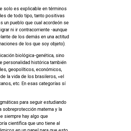
ue solo es explicable en términos
es de todo tipo, tanto positivas
 es un pueblo que cual acordeón se
rar ni ir contracorriente -aunque
lante de los demás en una actitud
aciones de los que soy objeto).
licación biológica-genética, sino
de personalidad histórica también
les, geopolíticos, económicos,
de la vida de los brasileros, «el
anos, etc. En esas categorías sí
agmáticas para seguir estudiando
la sobreprotección materna y la
ue siempre hay algo que
ría científica que uno tiene al
adémicos en un panel para que esto