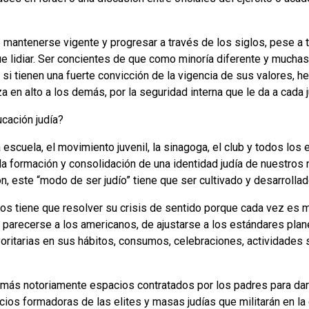
o mantenerse vigente y progresar a través de los siglos, pese a
e lidiar. Ser concientes de que como minoría diferente y mucha
i tienen una fuerte convicción de la vigencia de sus valores, her
a en alto a los demás, por la seguridad interna que le da a cada j
ucación judía?
la escuela, el movimiento juvenil, la sinagoga, el club y todos lo
la formación y consolidación de una identidad judía de nuestros 
n, este “modo de ser judío” tiene que ser cultivado y desarrollado;
os tiene que resolver su crisis de sentido porque cada vez es 
arecerse a los americanos, de ajustarse a los estándares planeta
ritarias en sus hábitos, consumos, celebraciones, actividades so
 más notoriamente espacios contratados por los padres para dar
acios formadoras de las elites y masas judías que militarán en l