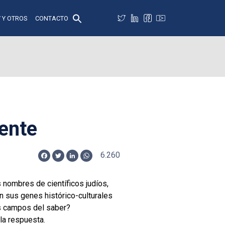
 Y OTROS
CONTACTO
ente
6.260
Facebook
Twitter
LinkedIn
WhatsApp
nombres de científicos judíos,
n sus genes histórico-culturales
s campos del saber?
la respuesta.