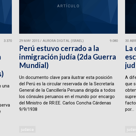
ARTÍCULO
3.370
29 MAY 2015
/
AURORA DIGITAL (ISRAEL)
9.080
30 ABR
Perú estuvo cerrado a la
La 
a
inmigración judía (2da Guerra
esc
Mundial)
jud
s)
Un documento clave para ilustrar esta posición
A dif
del Perú es la circular reservada de la Secretaría
que s
n una
General de la Cancillería Peruana dirigida a todos
obten
los cónsules peruanos en el mundo por encargo
supre
del Ministro de RR.EE. Carlos Concha Cárdenas
facto
serva
9/9/1938
por...
e
judaica
judai