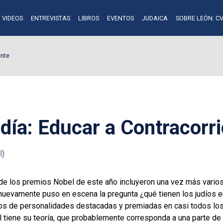
VIDEOS
ENTREVISTAS
LIBROS
EVENTOS
JUDAICA
SOBRE LEÓN: CV
ente
día: Educar a Contracorri
l)
e los premios Nobel de este año incluyeron una vez más varios 
e nuevamente puso en escena la pregunta ¿qué tienen los judíos e
os de personalidades destacadas y premiadas en casi todos lo
l tiene su teoría, que probablemente corresponda a una parte de 