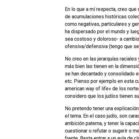
En lo que a mí respecta, creo que
de acumulaciones históricas colect
como negativas, particulares y ge
ha dispersado por el mundo y lueg
sea costoso y doloroso- a cambio
ofensiva/defensiva (tengo que ser
No creo en las jerarquías raciales
más bien las tienen en la dimensió
se han decantado y consolidado en
etc. Pienso por ejemplo en esta cul
american way of life» de los nort
considero que los judíos tienen su
No pretendo tener una explicación
el tema. En el caso judío, son car
ambición paterna, y tener la capa
cuestionar o refutar o sugerir o me
frente. Basta entrar a un aula de 