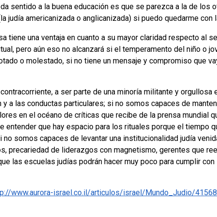
e da sentido a la buena educación es que se parezca a la de los o
la judía americanizada o anglicanizada) si puedo quedarme con la
sa tiene una ventaja en cuanto a su mayor claridad respecto al se
itual, pero aún eso no alcanzará si el temperamento del niño o j
 notado o molestado, si no tiene un mensaje y compromiso que vay
ontracorriente, a ser parte de una minoría militante y orgullos
ión y a las conductas particulares; si no somos capaces de manten
alores en el océano de críticas que recibe de la prensa mundial
 entender que hay espacio para los rituales porque el tiempo q
i no somos capaces de levantar una institucionalidad judía venid
icos, precariedad de liderazgos con magnetismo, gerentes que ree
que las escuelas judías podrán hacer muy poco para cumplir con 
tp://www.aurora-israel.co.il/articulos/israel/Mundo_Judio/41568