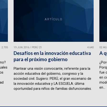
ARTÍCULO
2.705
19 JUN 2016
/
PERÚ 21
4.640
02 AG
Desafíos en la innovación educativa
A 
para el próximo gobierno
ano?
¿Por
uales
Porq
Plantear una visión convocante, referente para la
los
fue 
acción educativa del gobierno, congreso y la
en co
sociedad civil. Sugiero: PERÚ, el gran escenario de
dad
mode
la innovación educativa y LA ESCUELA: última
en...
oportunidad para niños de familias disfuncionales.