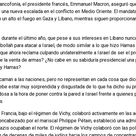
rancofonía, el presidente francés, Emmanuel Macron, aseguró que
r una nueva escalada en el conflicto en Medio Oriente. El mandat
n un alto el fuego en Gaza y Líbano, mientras siguen proporcion
rante el último año, que pese a sus intereses en Líbano nunca 
ollah para atacar a Israel, de modo similar a lo que hizo Hama
ue ahora reclama culpando unilateralmente a Israel de ser el pro
e la venta de armas? ¿No cabe en su sabiduría presidencial una 
h y Hamas?
arnan a las naciones, pero no representan en cada cosa que dice
ebe estar muy sorprendida y disgustada de lo que ha dicho su p
sa a la hora de poner contra la pared a Israel frente a quienes p
s.
 Francia, bajo el régimen de Vichy, colaboró activamente en las
encabezado por el mariscal Philippe Pétain, estableció una admin
azis ocupaban el norte. El régimen de Vichy colaboró con las pol
ón de decenas de miles de judíos hacia los campos de concentra