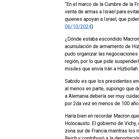
“En el marco de la Cumbre de la F
venta de armas a Israel para evita
quienes apoyan a Israel, que pide
06/10/2024
)
¿Dónde estaba escondido Macron du
acumulación de armamento de Hizb
pudo organizar las negociaciones q
región, por lo que pide suspenderl
misiles que envía Irán a Hizbolla
Sabido es que los presidentes enc
al menos en parte, supongo que d
a Alemania debería ser muy cuidado
por 2da vez en menos de 100 año
Haría bien en recordar Macron que
Holocausto. El gobierno de Vichy, 
zona sur de Francia mientras los n
Reich y contribuyó a la deportaci