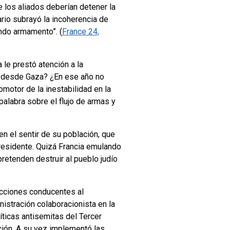
 los aliados deberían detener la
ario subrayó la incoherencia de
ando armamento”. (
France 24,
le prestó atención a la
s desde Gaza? ¿En ese año no
motor de la inestabilidad en la
palabra sobre el flujo de armas y
n el sentir de su población, que
residente. Quizá Francia emulando
retenden destruir al pueblo judío
 acciones conducentes al
istración colaboracionista en la
íticas antisemitas del Tercer
ción. A su vez implementó las