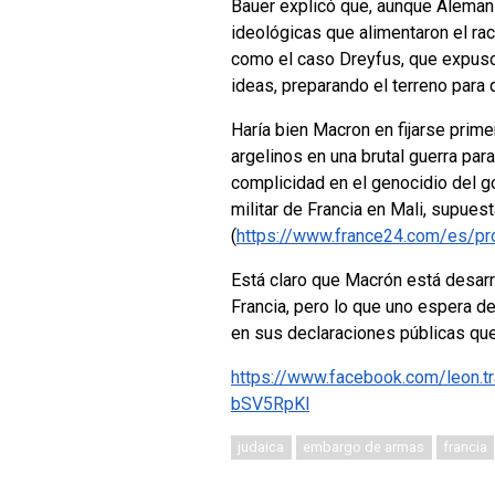
Bauer explicó que, aunque Alemania
ideológicas que alimentaron el ra
como el caso Dreyfus, que expuso 
ideas, preparando el terreno para 
Haría bien Macron en fijarse prim
argelinos en una brutal guerra pa
complicidad en el genocidio del g
militar de Francia en Mali, supues
(
https://www.france24.com/es/pro
Está claro que Macrón está desarr
Francia, pero lo que uno espera de
en sus declaraciones públicas qu
https://www.facebook.com/leo
bSV5RpKl
judaica
embargo de armas
francia