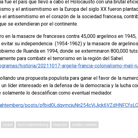
 fue el país que llevó a cabo el Holocausto con una brutal efici
cismo y el antisemitismo en la Europa del siglo XX fueron plant
el antisemitismo en el corazón de la sociedad francesa, contrib
que se extendieran por el continente.
ero en la masacre de franceses contra 45,000 argelinos en 1945, 
ra evitar su independencia (1954-1962) y la masacre de argelino
obierno de Ruanda en 1994, donde se exterminaron 800,000 tutsis
tamente para combatir el terrorismo en la región del Sahel.
gramas/historia/20211017-argelia-francia-colonialismo-mali-ru
ollando una propuesta populista para ganar el favor de la numer
 un líder interesado en la defensa de la democracia y la lucha c
e solamente lo descalifican como eventual mediador.
n.trahtemberg/posts/pfbid0LdqymcjuNn254cVjJjck6VZdHNFC
israel
león trahtemberg
macron
medio oriente