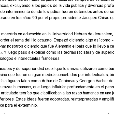
rancés, excluyendo a los judíos de la vida pública y diversas pr
de internamiento donde los judíos fueron detenidos antes de s
borado en los años 90 por el propio presidente Jacques Chirac 
maestría en educación en la Universidad Hebrea de Jerusalem, e
bordar el tema del Holocausto. Empezó diciendo algo así como «
onar nosotros diciendo que fue Alemania el país que lo llevó a ca
». Y luego pasó a explicar cómo las teorías racistas y de superi
iólogos e intelectuales franceses.
cistas y de superioridad racial que los nazis utilizaron como ba
 sino que fueron en gran medida concebidas por intelectuales, bi
ería a figuras tales como Arthur de Gobineau y Georges Vacher d
s razas humanas», que luego influirían profundamente en el pen
articulado teorías que clasificaban a las razas humanas en una jer
eriores. Estas ideas fueron adoptadas, reinterpretadas y amplif
ca para el exterminio.