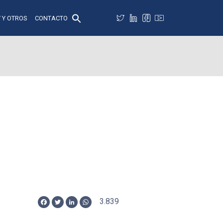
 Y OTROS
CONTACTO
3.839
Facebook
Twitter
LinkedIn
WhatsApp