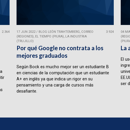
2.364
17 JUN 2022
/
BLOG LEÓN TRAHTEMBERG, CORREO
3.924
04 MA
(REGIONES), EL TIEMPO (PIURA), LA INDUSTRIA
(REGI
(TRUJILLO)
(PIUR
Por qué Google no contrata a los
La 
mejores graduados
El u
ingr
Según Bock es mucho mejor ser un estudiante B
la
univ
en ciencias de la computación que un estudiante
tir
EE.U
A+ en inglés ya que indica un rigor en su
ser d
pensamiento y una carga de cursos más
as
desafiante.