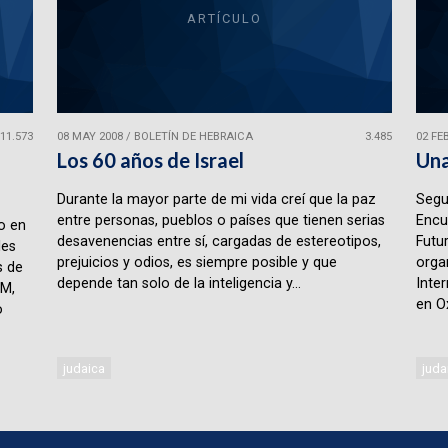
ARTÍCULO
11.573
08 MAY 2008
/
BOLETÍN DE HEBRAICA
3.485
02 FE
Los 60 años de Israel
Una
Durante la mayor parte de mi vida creí que la paz
Segun
entre personas, pueblos o países que tienen serias
Encu
o en
desavenencias entre sí, cargadas de estereotipos,
Futu
les
prejuicios y odios, es siempre posible y que
orga
s de
depende tan solo de la inteligencia y...
Inte
AM,
en O
o
judaica
juda