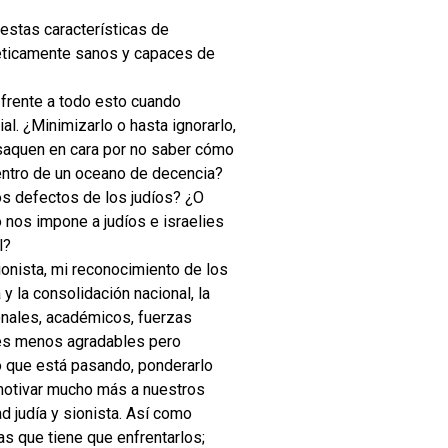
estas características de
 éticamente sanos y capaces de
frente a todo esto cuando
l. ¿Minimizarlo o hasta ignorarlo,
 saquen en cara por no saber cómo
entro de un oceano de decencia?
os defectos de los judíos? ¿O
 nos impone a judíos e israelies
l?
sionista, mi reconocimiento de los
 la consolidación nacional, la
ionales, académicos, fuerzas
rtes menos agradables pero
lo que está pasando, ponderarlo
motivar mucho más a nuestros
d judía y sionista. Así como
as que tiene que enfrentarlos;