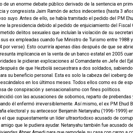
o de un enorme debate público derivado de la sentencia en primer
ticia y congresista Jaim Ramón de actos indecentes (hasta 3 años
eso suyo. Antes de ello, se había tramitado el pedido del PM Ehu
e la presidencia debido al pedido de enjuiciamiento del Fiscal 
etido delitos sexuales que incluían la violación de su secretari
e sus ex empleadas cuando fue Ministro de Turismo entre 1988 
 por verse). Esto ocurriría apenas días después de que se abrier
resunta implicancia en la venta de un banco estatal en 2005 cuan
dades le pidieran explicaciones al Comandante en Jefe del Ejér
 después de que Hezbolá secuestrara a dos soldados, sabiendo q
ra su beneficio personal. Esta es solo la cabeza del iceberg de l
s escándalos en los últimos meses. Todos ellos como es de esp
nsa de conspiración y sensacionalismo con fines políticos.
oincidió con las acusaciones de sobornos, reparto de prebendas y
cuando él enfermó irreversiblemente. Así mismo, el ex PM Ehud 
paña electoral y su antecesor Benjamín Netanyahu (1996-1999) e
 el que supuestamente un líder ultraortodoxo acusado de corrup
 amigo que le pudiera ayudar. Netanyahu también fue acusado de
viendas Abner Amedi para que remodele su casa con cargo a co