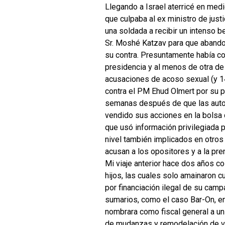
Llegando a Israel aterricé en medi
que culpaba al ex ministro de jus
una soldada a recibir un intenso b
Sr. Moshé Katzav para que abandon
su contra. Presuntamente había com
presidencia y al menos de otra d
acusaciones de acoso sexual (y 14
contra el PM Ehud Olmert por su p
semanas después de que las autori
vendido sus acciones en la bolsa
que usó información privilegiada pa
nivel también implicados en otro
acusan a los opositores y a la pre
Mi viaje anterior hace dos años c
hijos, las cuales solo amainaron 
por financiación ilegal de su cam
sumarios, como el caso Bar-On, en
nombrara como fiscal general a un
de mudanzas y remodelación de vi