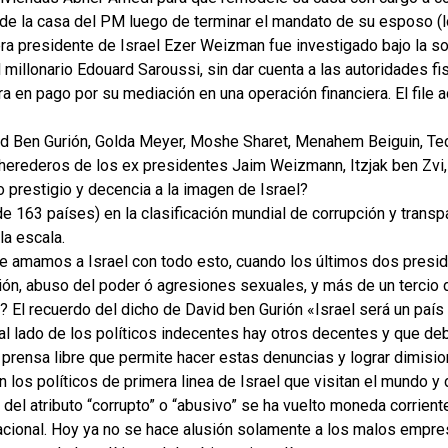
de la casa del PM luego de terminar el mandato de su esposo (l
ra presidente de Israel Ezer Weizman fue investigado bajo la s
millonario Edouard Saroussi, sin dar cuenta a las autoridades fi
 en pago por su mediación en una operación financiera. El file a
d Ben Gurión, Golda Meyer, Moshe Sharet, Menahem Beiguin, Ted
erederos de los ex presidentes Jaim Weizmann, Itzjak ben Zvi, 
 prestigio y decencia a la imagen de Israel?
(de 163 países) en la clasificación mundial de corrupción y trans
la escala.
amamos a Israel con todo esto, cuando los últimos dos preside
ión, abuso del poder ó agresiones sexuales, y más de un tercio
s? El recuerdo del dicho de David ben Gurión «Israel será un paí
 al lado de los políticos indecentes hay otros decentes y que d
a prensa libre que permite hacer estas denuncias y lograr dimis
n los políticos de primera linea de Israel que visitan el mundo y 
del atributo “corrupto” o “abusivo” se ha vuelto moneda corrient
nacional. Hoy ya no se hace alusión solamente a los malos empres