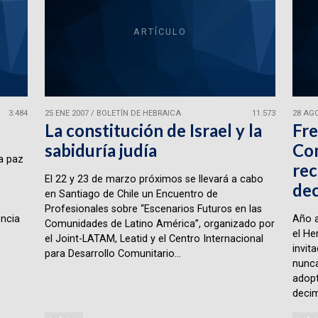
ARTÍCULO
3.484
25 ENE 2007
/
BOLETÍN DE HEBRAICA
11.573
28 AGO
La constitución de Israel y la
Fre
sabiduría judía
Com
a paz
rec
El 22 y 23 de marzo próximos se llevará a cabo
dec
en Santiago de Chile un Encuentro de
Profesionales sobre “Escenarios Futuros en las
encia
Año a
Comunidades de Latino América”, organizado por
el He
el Joint-LATAM, Leatid y el Centro Internacional
invit
para Desarrollo Comunitario...
nunca
adopt
decim