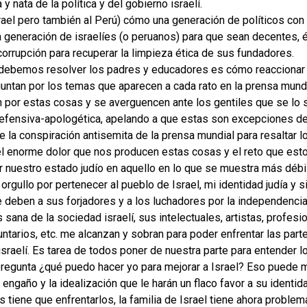
y nata de la política y del gobierno israelí.
rael pero también al Perú) cómo una generación de políticos con 
a generación de israelíes (o peruanos) para que sean decentes,
corrupción para recuperar la limpieza ética de sus fundadores.
debemos resolver los padres y educadores es cómo reaccionar 
untan por los temas que aparecen a cada rato en la prensa mundia
 por estas cosas y se averguencen ante los gentiles que se lo
defensiva-apologética, apelando a que estas son excepciones d
 la conspiración antisemita de la prensa mundial para resaltar l
 el enorme dolor que nos producen estas cosas y el reto que esto
r nuestro estado judío en aquello en lo que se muestra más débi
 orgullo por pertenecer al pueblo de Israel, mi identidad judía y 
deben a sus forjadores y a los luchadores por la independencia y
s sana de la sociedad israelí, sus intelectuales, artistas, profes
untarios, etc. me alcanzan y sobran para poder enfrentar las pa
israelí. Es tarea de todos poner de nuestra parte para entender 
regunta ¿qué puedo hacer yo para mejorar a Israel? Eso puede 
engaño y la idealización que le harán un flaco favor a su identida
 tiene que enfrentarlos, la familia de Israel tiene ahora problem