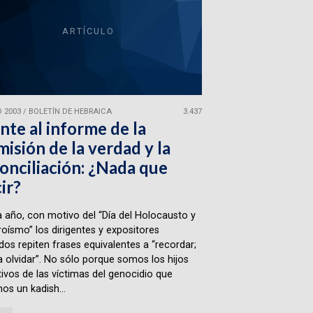
ARTÍCULO
 2003
/
BOLETÍN DE HEBRAICA
3.437
nte al informe de la
isión de la verdad y la
onciliación: ¿Nada que
ir?
 año, con motivo del “Día del Holocausto y
roísmo” los dirigentes y expositores
ados repiten frases equivalentes a “recordar;
 olvidar”. No sólo porque somos los hijos
ivos de las víctimas del genocidio que
os un kadish...