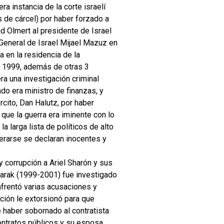
a instancia de la corte israelí
 de cárcel) por haber forzado a
d Olmert al presidente de Israel
General de Israel Mijael Mazuz en
a en la residencia de la
y 1999, además de otras 3
a una investigación criminal
do era ministro de finanzas, y
cito, Dan Halutz, por haber
ue la guerra era iminente con lo
a larga lista de políticos de alto
erarse se declaran inocentes y
 corrupción a Ariel Sharón y sus
Barak (1999-2001) fue investigado
nfrentó varias acusaciones y
ción le extorsionó para que
 haber sobornado al contratista
ntratos públicos y su esposa