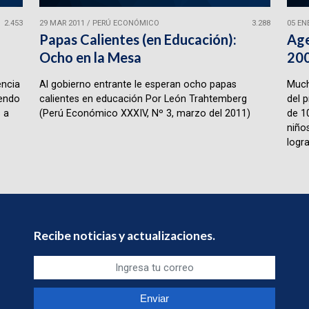
2.453
29 MAR 2011
/
PERÚ ECONÓMICO
3.288
05 EN
Papas Calientes (en Educación):
Age
Ocho en la Mesa
20
encia
Al gobierno entrante le esperan ocho papas
Much
iendo
calientes en educación Por León Trahtemberg
del 
 a
(Perú Económico XXXIV, Nº 3, marzo del 2011)
de 1
niño
logra
Recibe noticias y actualizaciones.