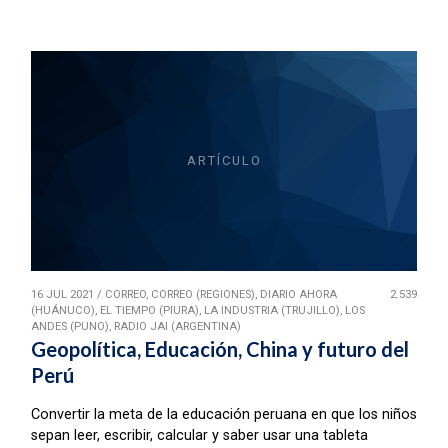
ARTÍCULO
16 JUL 2021
/
CORREO, CORREO (REGIONES), DIARIO AHORA
2.539
(HUÁNUCO), EL TIEMPO (PIURA), LA INDUSTRIA (TRUJILLO), LOS
ANDES (PUNO), RADIO JAI (ARGENTINA)
Geopolítica, Educación, China y futuro del
Perú
Convertir la meta de la educación peruana en que los niños
sepan leer, escribir, calcular y saber usar una tableta