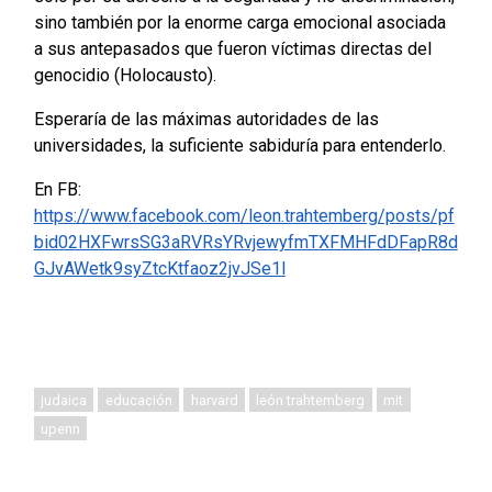
sino también por la enorme carga emocional asociada
a sus antepasados que fueron víctimas directas del
genocidio (Holocausto).
Esperaría de las máximas autoridades de las
universidades, la suficiente sabiduría para entenderlo.
En FB:
https://www.facebook.com/leon.trahtemberg/posts/pf
bid02HXFwrsSG3aRVRsYRvjewyfmTXFMHFdDFapR8d
GJvAWetk9syZtcKtfaoz2jvJSe1l
judaica
educación
harvard
león trahtemberg
mit
upenn