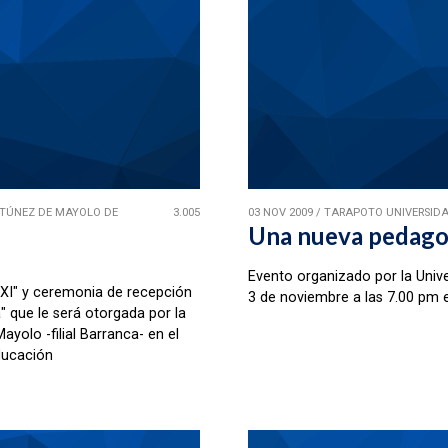
TÚNEZ DE MAYOLO DE
3.005
03 NOV 2009
/
TARAPOTO UNIVERSIDA
Una nueva pedagog
Evento organizado por la Unive
XXI" y ceremonia de recepción
3 de noviembre a las 7.00 pm 
 que le será otorgada por la
yolo -filial Barranca- en el
ducación