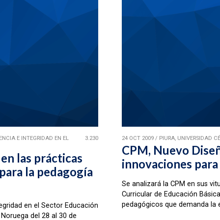
NCIA E INTEGRIDAD EN EL
3.230
24 OCT 2009
/
PIURA, UNIVERSIDAD C
CPM, Nuevo Diseño
en las prácticas
innovaciones para
para la pedagogía
Se analizará la CPM en sus vi
Curricular de Educación Básica
pedagógicos que demanda la ed
ntegridad en el Sector Educación
 Noruega del 28 al 30 de