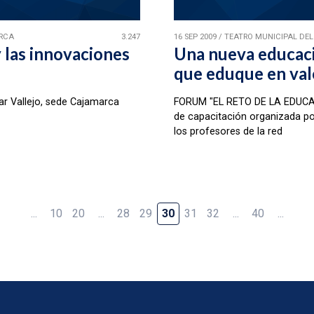
RCA
3.247
16 SEP 2009
/
TEATRO MUNICIPAL DE
 las innovaciones
Una nueva educaci
que eduque en val
ar Vallejo, sede Cajamarca
FORUM "EL RETO DE LA EDUCA
de capacitación organizada po
los profesores de la red
...
10
20
...
28
29
30
31
32
...
40
...