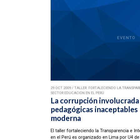
EVENTO
29 OCT 2009
/
TALLER: FORTALECIENDO LA TRANSPARE
SECTOR EDUCACIÓN EN EL PERÚ
La corrupción involucrada 
pedagógicas inaceptables 
moderna
El taller fortaleciendo la Transparencia e I
en el Perú es organizado en Lima por U4 de