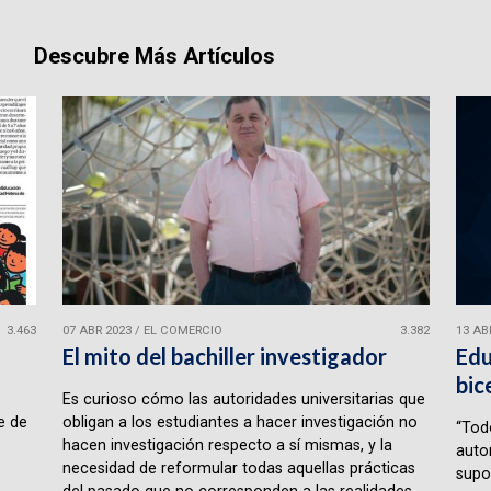
Descubre Más Artículos
3.463
07 ABR 2023
/
EL COMERCIO
3.382
13 AB
l
El mito del bachiller investigador
Edu
bic
Es curioso cómo las autoridades universitarias que
e de
obligan a los estudiantes a hacer investigación no
“Tod
hacen investigación respecto a sí mismas, y la
auto
necesidad de reformular todas aquellas prácticas
supo