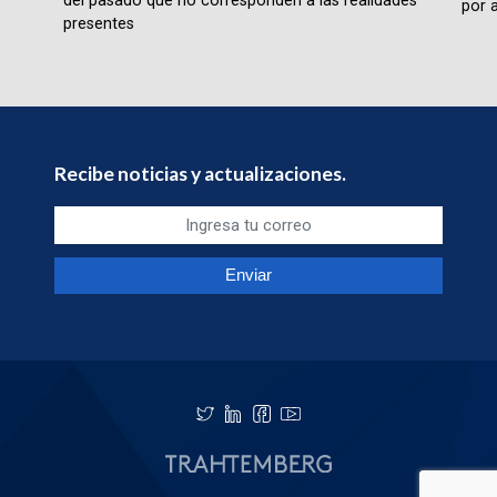
del pasado que no corresponden a las realidades
por a
presentes
Recibe noticias y actualizaciones.