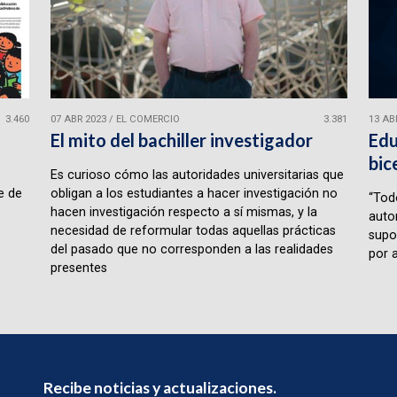
3.460
07 ABR 2023
/
EL COMERCIO
3.381
13 AB
l
El mito del bachiller investigador
Edu
bic
Es curioso cómo las autoridades universitarias que
e de
obligan a los estudiantes a hacer investigación no
“Tod
hacen investigación respecto a sí mismas, y la
auto
necesidad de reformular todas aquellas prácticas
supo
del pasado que no corresponden a las realidades
por a
presentes
Recibe noticias y actualizaciones.