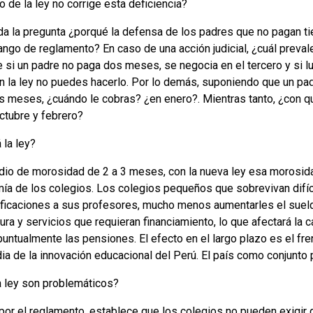
 de la ley no corrige esta deficiencia?
da la pregunta ¿porqué la defensa de los padres que no pagan tie
ango de reglamento? En caso de una acción judicial, ¿cuál preval
 si un padre no paga dos meses, se negocia en el tercero y si l
n la ley no puedes hacerlo. Por lo demás, suponiendo que un pa
es meses, ¿cuándo le cobras? ¿en enero?. Mientras tanto, ¿con q
ctubre y febrero?
 la ley?
dio de morosidad de 2 a 3 meses, con la nueva ley esa morosi
mía de los colegios. Los colegios pequeños que sobrevivan difí
ificaciones a sus profesores, mucho menos aumentarles el suel
ctura y servicios que requieran financiamiento, lo que afectará la
ntualmente las pensiones. El efecto en el largo plazo es el fren
ia de la innovación educacional del Perú. El país como conjunto 
a ley son problemáticos?
o por el reglamento, establece que los colegios no pueden exigir 