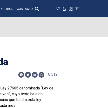
 Y OTROS
CONTACTO
da
8.512
Facebook
Twitter
LinkedIn
WhatsApp
 la Ley 27665 denominada “Ley de
ivos”, cuyo texto ha sido
ncias que tendrá esta ley
 cada mes.