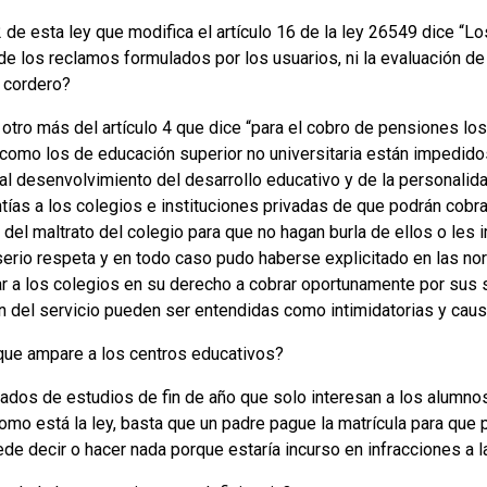
o 2 de esta ley que modifica el artículo 16 de la ley 26549 dice 
de los reclamos formulados por los usuarios, ni la evaluación de
 cordero?
otro más del artículo 4 que dice “para el cobro de pensiones lo
 como los de educación superior no universitaria están impedid
mal desenvolvimiento del desarrollo educativo y de la personalid
ntías a los colegios e instituciones privadas de que podrán cobr
 del maltrato del colegio para que no hagan burla de ellos o les
erio respeta y en todo caso pudo haberse explicitado en las nor
 a los colegios en su derecho a cobrar oportunamente por sus s
 del servicio pueden ser entendidas como intimidatorias y causa
 que ampare a los centros educativos?
cados de estudios de fin de año que solo interesan a los alumno
 como está la ley, basta que un padre pague la matrícula para qu
ede decir o hacer nada porque estaría incurso en infracciones a la