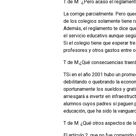
T de M: :¿Pero acaso el reglamento
La corrige parcialmente. Pero que
de los colegios solamente tiene r
Además, el reglamento te dice que
el servicio educativo aunque segú
Si el colegio tiene que esperar tr
profesores y otros gastos entre o
T de M:¿Qué consecuencias traerá
TSi en el año 2001 hubo un prome
debilitando o quebrando la econo
oportunamente los sueldos y grat
arriesgará a invertir en infraestru
alumnos cuyos padres sí paguen pu
educación, que ha sido la vanguard
T de M: ¿Qué otros aspectos de l
El artículo 2, que no fue corregid