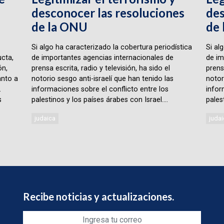
desconocer las resoluciones
des
de la ONU
de
Si algo ha caracterizado la cobertura periodística
Si al
cta,
de importantes agencias internacionales de
de im
ón,
prensa escrita, radio y televisión, ha sido el
prensa
anto a
notorio sesgo anti-israelí que han tenido las
notor
.
informaciones sobre el conflicto entre los
infor
s
palestinos y los países árabes con Israel....
palest
judaica
judai
Recibe noticias y actualizaciones.