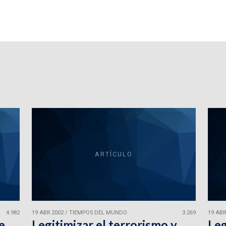
ARTÍCULO
4.982
19 ABR 2002
/
TIEMPOS DEL MUNDO
3.269
19 ABR
e
Legitimizar el terrorismo y
Leg