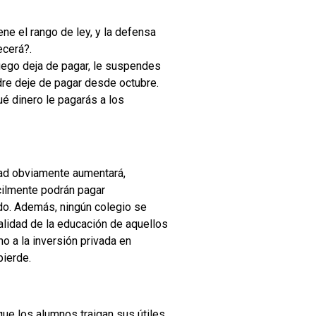
ne el rango de ley, y la defensa
ecerá?.
uego deja de pagar, le suspendes
dre deje de pagar desde octubre.
ué dinero le pagarás a los
dad obviamente aumentará,
cilmente podrán pagar
do. Además, ningún colegio se
 calidad de la educación de aquellos
o a la inversión privada en
pierde.
que los alumnos traigan sus útiles