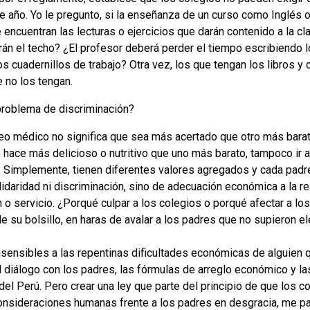
e año. Yo le pregunto, si la enseñanza de un curso como Inglés
se encuentran las lecturas o ejercicios que darán contenido a la 
rán el techo? ¿El profesor deberá perder el tiempo escribiendo l
os cuadernillos de trabajo? Otra vez, los que tengan los libros y 
 no los tengan.
problema de discriminación?
o médico no significa que sea más acertado que otro más bara
 hace más delicioso o nutritivo que uno más barato, tampoco ir a
. Simplemente, tienen diferentes valores agregados y cada padr
lidaridad ni discriminación, sino de adecuación económica a la r
n o servicio. ¿Porqué culpar a los colegios o porqué afectar a l
e su bolsillo, en haras de avalar a los padres que no supieron el
ensibles a las repentinas dificultades económicas de alguien q
el diálogo con los padres, las fórmulas de arreglo económico y 
 del Perú. Pero crear una ley que parte del principio de que los
consideraciones humanas frente a los padres en desgracia, me p