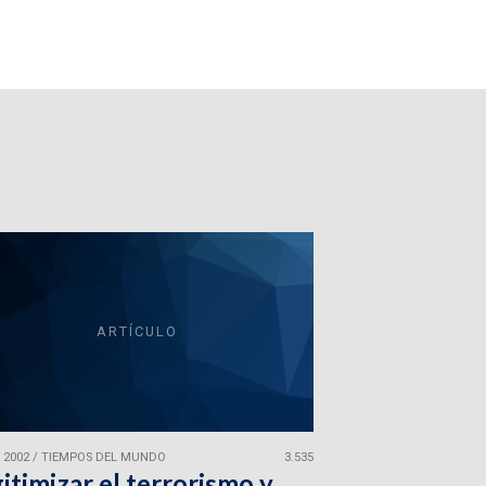
ARTÍCULO
 2002
/
TIEMPOS DEL MUNDO
3.535
itimizar el terrorismo y