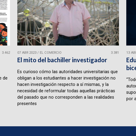
3.462
07 ABR 2023
/
EL COMERCIO
3.381
13 AB
l
El mito del bachiller investigador
Edu
bic
Es curioso cómo las autoridades universitarias que
e de
obligan a los estudiantes a hacer investigación no
“Tod
hacen investigación respecto a sí mismas, y la
auto
necesidad de reformular todas aquellas prácticas
supo
del pasado que no corresponden a las realidades
por a
presentes