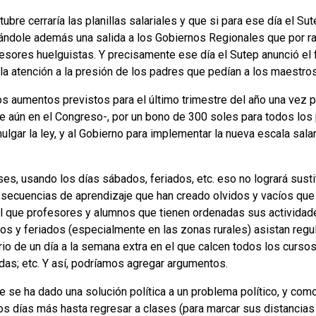
ubre cerraría las planillas salariales y que si para ese día el Su
ándole además una salida a los Gobiernos Regionales que por ra
fesores huelguistas. Y precisamente ese día el Sutep anunció el 
la atención a la presión de los padres que pedían a los maestros
os aumentos previstos para el último trimestre del año una vez
e aún en el Congreso-, por un bono de 300 soles para todos los
gar la ley, y al Gobierno para implementar la nueva escala salari
ses, usando los días sábados, feriados, etc. eso no logrará susti
 secuencias de aprendizaje que han creado olvidos y vacíos que
cil que profesores y alumnos que tienen ordenadas sus activida
s y feriados (especialmente en las zonas rurales) asistan regul
io de un día a la semana extra en el que calcen todos los curs
as; etc. Y así, podríamos agregar argumentos.
e se ha dado una solución política a un problema político, y co
s días más hasta regresar a clases (para marcar sus distancias 