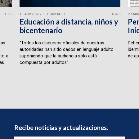
3.382
13 ABR 2020
/
EL COMERCIO
6.613
29 ABR
Educación a distancia, niños y
Pen
bicentenario
Ini
ias
“Todos los discursos oficiales de nuestras
Deber
autoridades han sido dados en lenguaje adulto
ident
to a
suponiendo que la audiencia solo está
de ap
as
compuesta por adultos”.
Recibe noticias y actualizaciones.