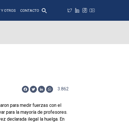
 Y OTROS
CONTACTO
3.862
Facebook
Twitter
LinkedIn
WhatsApp
ciaron para medir fuerzas con el
var para la mayoría de profesores.
ez declarada ilegal la huelga. En