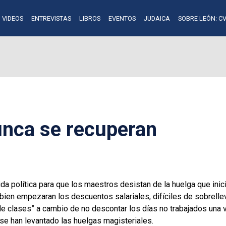
VIDEOS
ENTREVISTAS
LIBROS
EVENTOS
JUDAICA
SOBRE LEÓN: CV
unca se recuperan
lida política para que los maestros desistan de la huelga que ini
i bien empezaran los descuentos salariales, difíciles de sobrelle
n de clases” a cambio de no descontar los días no trabajados una v
se han levantado las huelgas magisteriales.