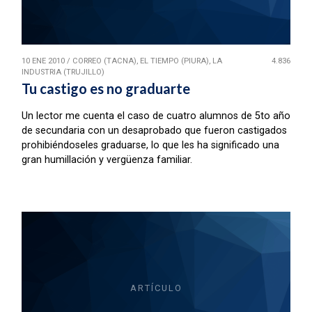
10 ENE 2010
/
CORREO (TACNA), EL TIEMPO (PIURA), LA
4.836
INDUSTRIA (TRUJILLO)
Tu castigo es no graduarte
Un lector me cuenta el caso de cuatro alumnos de 5to año
de secundaria con un desaprobado que fueron castigados
prohibiéndoseles graduarse, lo que les ha significado una
gran humillación y vergüenza familiar.
ARTÍCULO