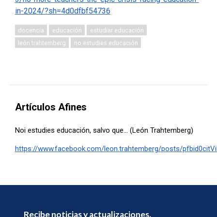
in-2024/?sh=4d0dfbf54736
docencia
educación
estudiar educación
león trahtemberg
no estudies educación
Artículos Afines
Noi estudies educación, salvo que… (León Trahtemberg)
https://www.facebook.com/leon.trahtemberg/posts/pfbid
Recibe noticias y actualizaciones.