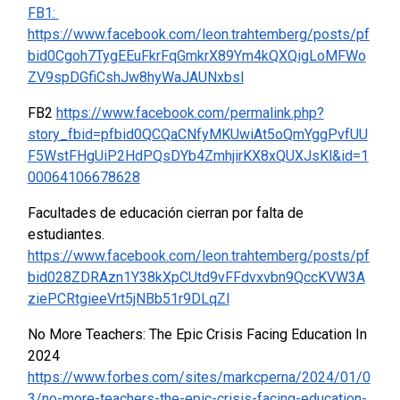
FB1:
https://www.facebook.com/leon.trahtemberg/posts/pf
bid0Cgoh7TygEEuFkrFqGmkrX89Ym4kQXQigLoMFWo
ZV9spDGfiCshJw8hyWaJAUNxbsl
FB2
https://www.facebook.com/permalink.php?
story_fbid=pfbid0QCQaCNfyMKUwiAt5oQmYggPvfUU
F5WstFHgUiP2HdPQsDYb4ZmhjirKX8xQUXJsKl&id=1
00064106678628
Facultades de educación cierran por falta de
estudiantes.
https://www.facebook.com/leon.trahtemberg/posts/pf
bid028ZDRAzn1Y38kXpCUtd9vFFdvxvbn9QccKVW3A
ziePCRtgieeVrt5jNBb51r9DLqZl
No More Teachers: The Epic Crisis Facing Education In
2024
https://www.forbes.com/sites/markcperna/2024/01/0
3/no-more-teachers-the-epic-crisis-facing-education-