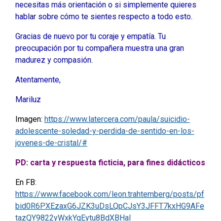
necesitas más orientación o si simplemente quieres
hablar sobre cómo te sientes respecto a todo esto.
Gracias de nuevo por tu coraje y empatía. Tu
preocupación por tu compañera muestra una gran
madurez y compasión.
Atentamente,
Mariluz
Imagen:
https://www.latercera.com/paula/suicidio-
adolescente-soledad-y-perdida-de-sentido-en-los-
jovenes-de-cristal/#
PD: carta y respuesta ficticia, para fines didácticos
En FB:
https://www.facebook.com/leon.trahtemberg/posts/pf
bid0R6PXEzaxG6JZK3uDsLQpCJsY3JFFT7kxHG9AFe
tazQY9822yWxkYqEytu8BdXBHal