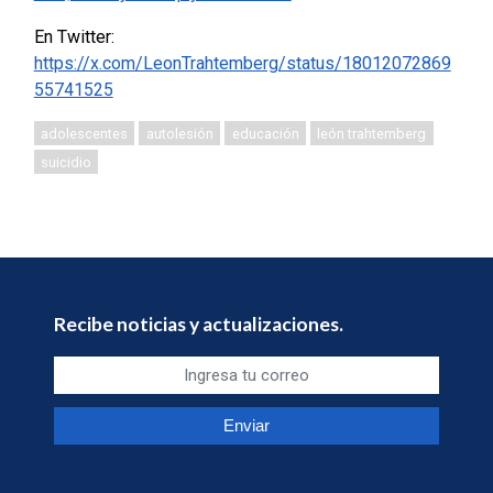
En Twitter:
https://x.com/LeonTrahtemberg/status/18012072869
55741525
adolescentes
autolesión
educación
león trahtemberg
suicidio
Recibe noticias y actualizaciones.