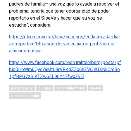
padres de familia— una voz que lo ayude a resolver el
problema, tendría que tener oportunidad de poder
reportarlo en el SíseVe y hacer que su voz se
escuche”, considera.
https://elcomercio.pe/lima/sucesos/ecdata-cada-dia-
se-reportan-18-casos-de-violencia-de-profesores-
alumnos-noticia
https://www.facebook.com/leon.trahtemberg/posts/pf
bid0HoWm6QvcYaMtLBrVRKqZZx6hZW3nUXNkCmBo
1pfBPG7zBiKTZw6EL96Y47fwxZvEl
acoso sexual
bullying
león trahtemberg
síseve
violencia escolar