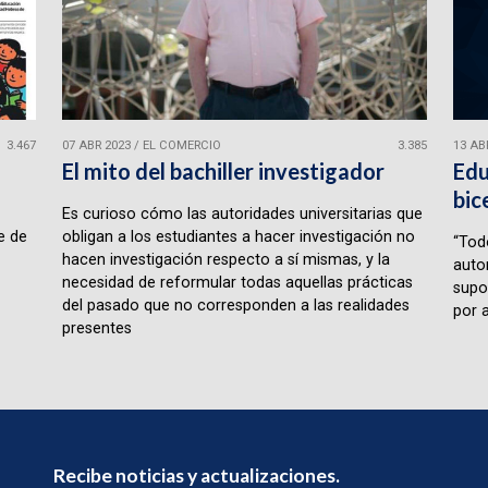
3.467
07 ABR 2023
/
EL COMERCIO
3.385
13 AB
l
El mito del bachiller investigador
Edu
bic
Es curioso cómo las autoridades universitarias que
e de
obligan a los estudiantes a hacer investigación no
“Tod
hacen investigación respecto a sí mismas, y la
auto
necesidad de reformular todas aquellas prácticas
supo
del pasado que no corresponden a las realidades
por a
presentes
Recibe noticias y actualizaciones.