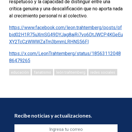
respetuoso y la capacidad de distinguir entre una
crítica genuina y una descalificación que no aporta nada
al crecimiento personal ni al colectivo.
https://www.facebook.com/leon.trahtemberg/posts/pf
bid02H1R75uXmSG49DYJag8ajRi7vo6DtJWCP4KGeEu
XY2TcCzWWWZaTm3bmmLRHNS56Fl
https://x.com/LeonTrahtemberg/status/18563112048
86479265
educación
fanatismo
león trahtemberg
redes sociales
Recibe noticias y actualizaciones.