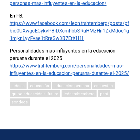
personas-mas-influyentes-en-la-educacion/
En FB:
https://www.facebook.com/leon.trahtemberg/posts/pf
bid0UXwguECykvP8iDXumFbbSRuHMzHn1ZxMdoc1g
1mjknLyyFvae1tRreSw3B7ErXH1l
Personalidades más influyentes en la educación
peruana durante el 2025
https://www.trahtemberg.com/personalidades-mas-
influyentes-en-la-educacion-peruana-durante-el-2025/
judaica
educación
educación peruana
encuestas
grupo educación al futuro
león trahtemberg
perú
sondeos