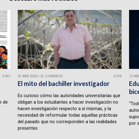
3.457
07 ABR 2023
/
EL COMERCIO
3.376
13 AB
l
El mito del bachiller investigador
Edu
bic
Es curioso cómo las autoridades universitarias que
e de
obligan a los estudiantes a hacer investigación no
“Tod
hacen investigación respecto a sí mismas, y la
auto
necesidad de reformular todas aquellas prácticas
supo
del pasado que no corresponden a las realidades
por a
presentes