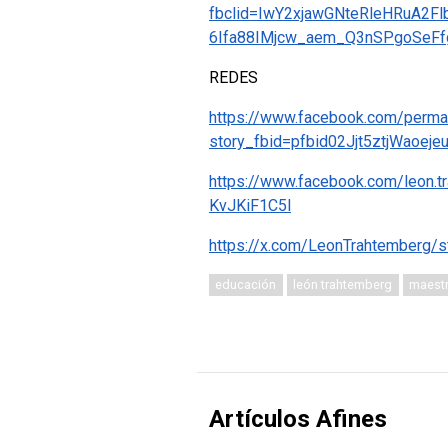
fbclid=IwY2xjawGNteRleHRuA2
6Ifa88IMjcw_aem_Q3nSPgoSeF
REDES
https://www.facebook.com/permal
story_fbid=pfbid02Jjt5ztjWao
https://www.facebook.com/leo
KvJKiF1C5l
https://x.com/LeonTrahtemberg
educación
león trahtemberg
maestr
Artículos Afines