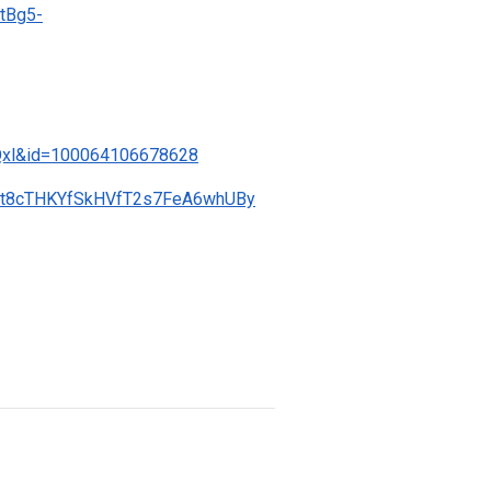
tBg5-
Qxl&id=100064106678628
1Rt8cTHKYfSkHVfT2s7FeA6whUBy