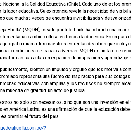
o Nacional a la Calidad Educativa (Chile). Cada uno de estos pre
la labor educativa. Su existencia revela la necesidad de visibiliz
des que muchas veces se encuentra invisibilizada y desvalorizad
eja Huella” (MQDH), creado por Interbank, ha cobrado una importa
 fomentar un cambio cultural en torno a la docencia. En un país 
a geografía misma, los maestros enfrentan desafíos que incluye
casos, condiciones de trabajo adversas. MQDH es un faro de rec
ransforman sus aulas en espacios de inspiración y aprendizaje si
públicamente, sienten un impulso y orgullo que los motiva a cont
 premiado representa una fuente de inspiración para sus colegas 
s brechas educativas son amplias y los recursos no siempre alca
a muestra de gratitud, un acto de justicia.
estros no solo son necesarios, sino que son una inversión en e
 en América Latina, es una afirmación de que la educación debe s
es premiar el futuro del país.
quedejahuella.com.pe/?