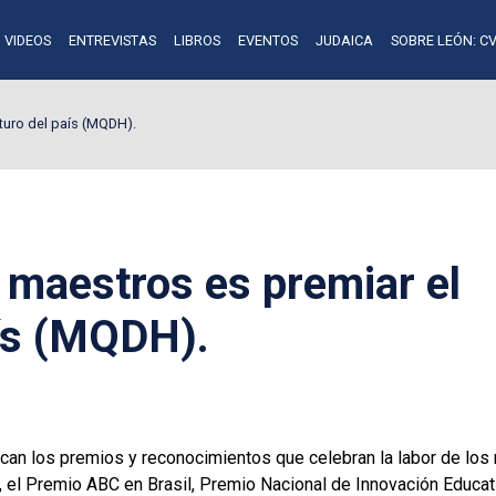
VIDEOS
ENTREVISTAS
LIBROS
EVENTOS
JUDAICA
SOBRE LEÓN: CV
uturo del país (MQDH).
 maestros es premiar el
aís (MQDH).
lican los premios y reconocimientos que celebran la labor de lo
 el Premio ABC en Brasil, Premio Nacional de Innovación Educat