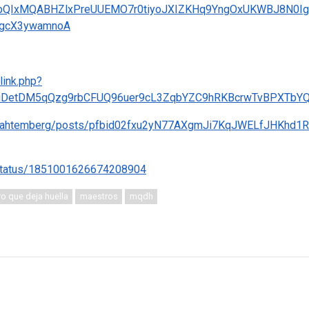
FlbQIxMQABHZlxPreUUEMO7r0tiyoJXIZKHq9YngOxUKWBJ8N0Ig
fgcX3ywamnoA
ink.php?
ejeuDetDM5qQzg9rbCFUQ96uer9cL3ZqbYZC9hRKBcrwTvBPXTbY
n.trahtemberg/posts/pfbid02fxu2yN77AXgmJi7KqJWELfJHKhd
/status/1851001626674208904
o que deja huella
maestros
mqdh