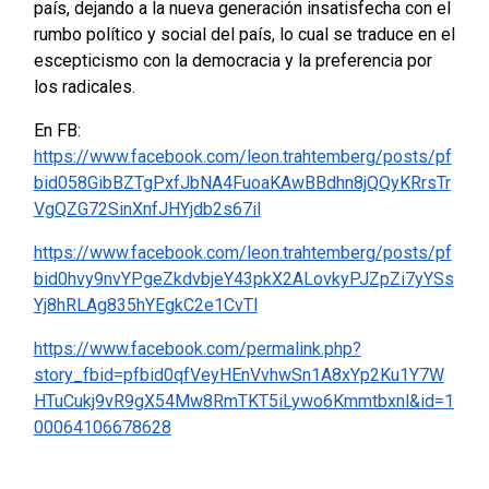
país, dejando a la nueva generación insatisfecha con el
rumbo político y social del país, lo cual se traduce en el
escepticismo con la democracia y la preferencia por
los radicales.
En FB:
https://www.facebook.com/leon.trahtemberg/posts/pf
bid058GibBZTgPxfJbNA4FuoaKAwBBdhn8jQQyKRrsTr
VgQZG72SinXnfJHYjdb2s67il
https://www.facebook.com/leon.trahtemberg/posts/pf
bid0hvy9nvYPgeZkdvbjeY43pkX2ALovkyPJZpZi7yYSs
Yj8hRLAg835hYEgkC2e1CvTl
https://www.facebook.com/permalink.php?
story_fbid=pfbid0qfVeyHEnVvhwSn1A8xYp2Ku1Y7W
HTuCukj9vR9gX54Mw8RmTKT5iLywo6Kmmtbxnl&id=1
00064106678628