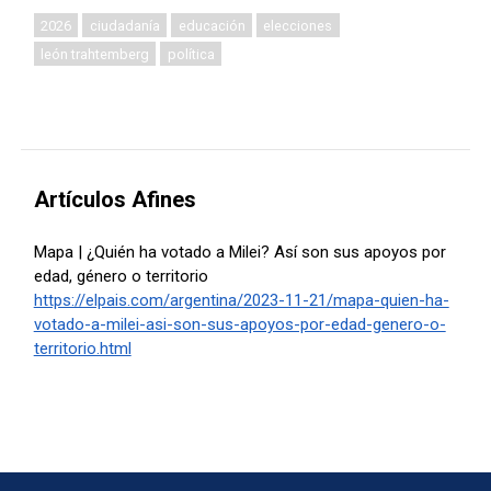
2026
ciudadanía
educación
elecciones
león trahtemberg
política
Artículos Afines
Mapa | ¿Quién ha votado a Milei? Así son sus apoyos por
edad, género o territorio
https://elpais.com/argentina/2023-11-21/mapa-quien-ha-
votado-a-milei-asi-son-sus-apoyos-por-edad-genero-o-
territorio.html