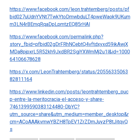
https://www.facebook.com/leon.trahtemberg/posts/pf
bid027uUdnYVNt7TwkYtoDmwbduLT4pweWaok9UKum
m3LN4rBEmqRqaDpLpmtzEQ85rHAl
https://www.facebook.com/permalink.php?
story_fbid=pfbid02gDrFRhNCebtQ4vftdxyxd59ikAwjX
MDa8pjpxrL5R52kh9JxdBR2SgjYXWmMj2u1l&id=1000
64106678628
https://x.com/LeonTrahtemberg/status/20556335063
82811164
https://www.linkedin.com/posts/leontrahtemberg_puc
p-entre-la-meritocracia-el-acceso-y-share-
7461399590383124480-DbYC?
utm_source=share&utm_medium=member_desktop&r
cm=ACoAAAkvmwYBZH8TpEV1ZrZDmJuyzP8tJitqvQ
s