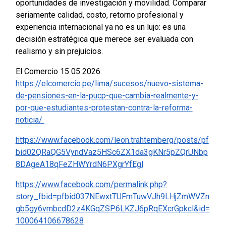
oportunidades de investigación y movilidad. Comparar
seriamente calidad, costo, retorno profesional y
experiencia internacional ya no es un lujo: es una
decisión estratégica que merece ser evaluada con
realismo y sin prejuicios.
El Comercio 15 05 2026:
https://elcomercio.pe/lima/sucesos/nuevo-sistema-
de-pensiones-en-la-pucp-que-cambia-realmente-y-
por-que-estudiantes-protestan-contra-la-reforma-
noticia/
https://www.facebook.com/leon.trahtemberg/posts/pf
bid02QRaQG5VyndVaz5HSc6ZX1da3gKNr5pZQrUNbp
8DAgeA18qFeZHWYrdN6PXgrYfEgl
https://www.facebook.com/permalink.php?
story_fbid=pfbid037NEwxtTUFmTuwVJh9LHjZmWVZn
gb5gy6vmbcdD2z4KGqZSP6LKZJ6pRqEXcrGpkcl&id=
100064106678628