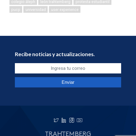
colegio áleph
león trahtemberg
protesta estudiantil
pucp
universidad
user experience
Recibe noticias y actualizaciones.