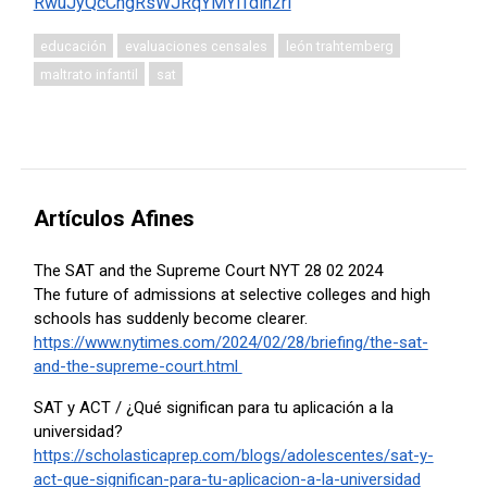
RwuJyQcCngRsWJRqYMYiTdin2rl
educación
evaluaciones censales
león trahtemberg
maltrato infantil
sat
Artículos Afines
The SAT and the Supreme Court NYT 28 02 2024
The future of admissions at selective colleges and high
schools has suddenly become clearer.
https://www.nytimes.com/2024/02/28/briefing/the-sat-
and-the-supreme-court.html
SAT y ACT / ¿Qué significan para tu aplicación a la
universidad?
https://scholasticaprep.com/blogs/adolescentes/sat-y-
act-que-significan-para-tu-aplicacion-a-la-universidad