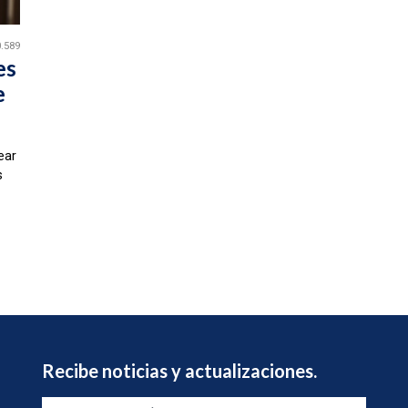
.589
es
e
ear
s
Recibe noticias y actualizaciones.