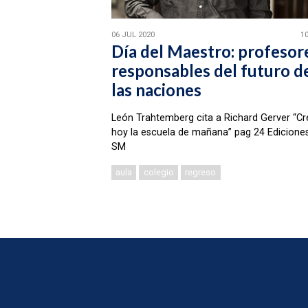
06 JUL 2020
10
Día del Maestro: profesor
responsables del futuro d
las naciones
León Trahtemberg cita a Richard Gerver “Cr
hoy la escuela de mañana” pag 24 Edicione
SM
aula
colegio
regreso