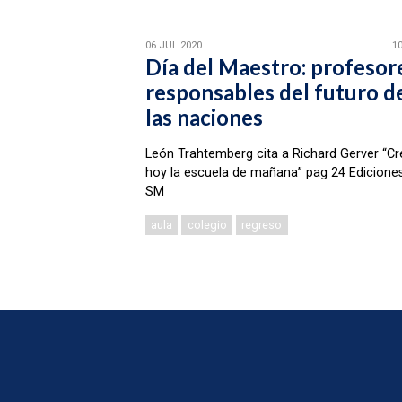
06 JUL 2020
10
Día del Maestro: profesor
responsables del futuro d
las naciones
León Trahtemberg cita a Richard Gerver “Cr
hoy la escuela de mañana” pag 24 Edicione
SM
aula
colegio
regreso