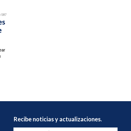
.587
es
e
ear
s
Recibe noticias y actualizaciones.