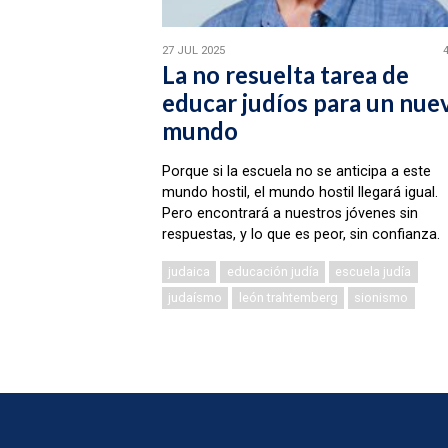
27 JUL 2025
La no resuelta tarea de
educar judíos para un nue
mundo
Porque si la escuela no se anticipa a este
mundo hostil, el mundo hostil llegará igual.
Pero encontrará a nuestros jóvenes sin
respuestas, y lo que es peor, sin confianza.
judaica
educación judía
escuela judía
judaísmo
león trahtemberg
sionismo