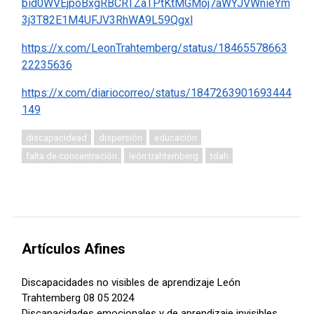
bid0WVEjpoBxgRBCRTZaTPtKtMGMoj7aWYJVWnieYm
3j3T82E1M4UFJV3RhWA9L59Qgxl
https://x.com/LeonTrahtemberg/status/18465578663
22235636
https://x.com/diariocorreo/status/1847263901693444
149
discapacidead
dispersión
educación
falta de concentración
león trahtemberg
tdah
Artículos Afines
Discapacidades no visibles de aprendizaje León
Trahtemberg 08 05 2024
Discapacidades emocionales y de aprendizaje invisibles,