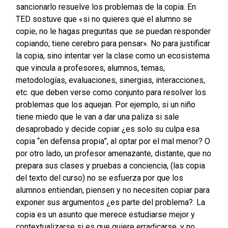
sancionarlo resuelve los problemas de la copia.
En
TED sostuve que «si no quieres que el alumno se
copie, no le hagas preguntas que se puedan responder
copiando; tiene cerebro para pensar». No para justificar
la copia, sino intentar ver la clase como un ecosistema
que vincula a profesores, alumnos, temas,
metodologías, evaluaciones, sinergias, interacciones,
etc. que deben verse como conjunto para resolver los
problemas que los aquejan.
Por ejemplo, si un niño
tiene miedo que le van a dar una paliza si sale
desaprobado y decide copiar ¿es solo su culpa esa
copia “en defensa propia”, al optar por el mal menor?
O
por otro lado, un profesor amenazante, distante, que no
prepara sus clases y pruebas a conciencia, (las copia
del texto del curso) no se esfuerza por que los
alumnos entiendan, piensen y no necesiten copiar para
exponer sus argumentos ¿es parte del problema?.
La
copia es un asunto que merece estudiarse mejor y
contextualizarse si es que quiere erradicarse, y no