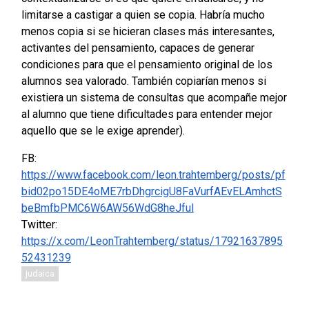
limitarse a castigar a quien se copia. Habría mucho
menos copia si se hicieran clases más interesantes,
activantes del pensamiento, capaces de generar
condiciones para que el pensamiento original de los
alumnos sea valorado. También copiarían menos si
existiera un sistema de consultas que acompañe mejor
al alumno que tiene dificultades para entender mejor
aquello que se le exige aprender).
FB:
https://www.facebook.com/leon.trahtemberg/posts/pf
bid02po15DE4oME7rbDhgrcigU8FaVurfAEvELAmhctS
beBmfbPMC6W6AW56WdG8heJful
Twitter:
https://x.com/LeonTrahtemberg/status/17921637895
52431239
judaica