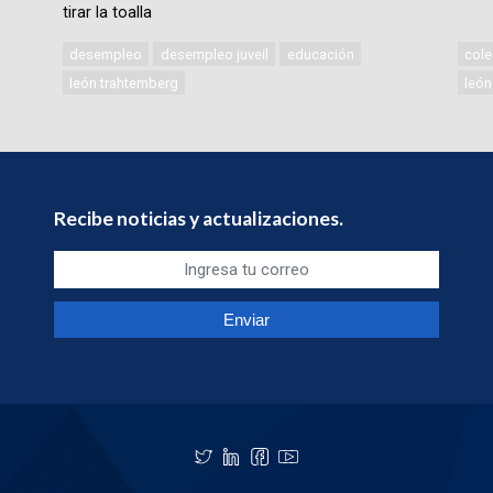
tirar la toalla
desempleo
desempleo juveil
educación
cole
león trahtemberg
león
Recibe noticias y actualizaciones.