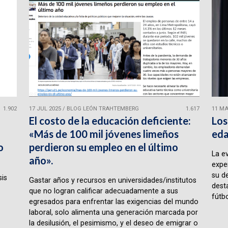
1.902
17 JUL 2025
/
BLOG LEÓN TRAHTEMBERG
1.617
11 MA
El costo de la educación deficiente:
Los
«Más de 100 mil jóvenes limeños
eda
o
perdieron su empleo en el último
La e
año».
expe
su d
sis
Gastar años y recursos en universidades/institutos
desta
que no logran calificar adecuadamente a sus
fútbo
egresados para enfrentar las exigencias del mundo
laboral, solo alimenta una generación marcada por
la desilusión, el pesimismo, y el deseo de emigrar o