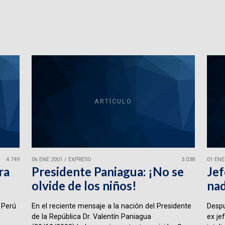
ARTÍCULO
4.749
06 ENE 2001
/
EXPRESO
3.038
01 ENE
ra
Presidente Paniagua: ¡No se
Jef
olvide de los niños!
na
 Perú
En el reciente mensaje a la nación del Presidente
Despu
de la República Dr. Valentín Paniagua
ex jef