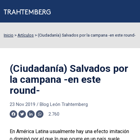
Inicio
>
Artículos
>
(Ciudadanía) Salvados por la campana -en este round-
(Ciudadanía) Salvados por
la campana -en este
round-
23 Nov 2019
/
Blog León Trahtemberg
2.760
Facebook
Twitter
LinkedIn
WhatsApp
En América Latina usualmente hay una efecto imitación
o dominó por el que lo que ocurre en un país suele