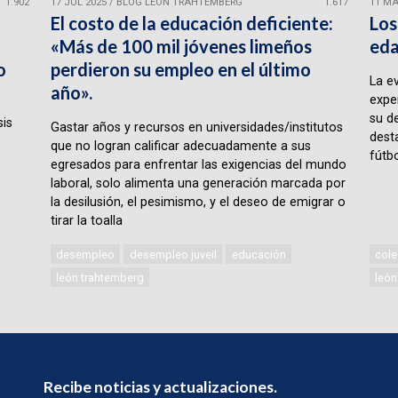
1.902
17 JUL 2025
/
BLOG LEÓN TRAHTEMBERG
1.617
11 MA
El costo de la educación deficiente:
Los
«Más de 100 mil jóvenes limeños
eda
o
perdieron su empleo en el último
La e
año».
expe
su d
sis
Gastar años y recursos en universidades/institutos
desta
que no logran calificar adecuadamente a sus
fútbo
egresados para enfrentar las exigencias del mundo
laboral, solo alimenta una generación marcada por
la desilusión, el pesimismo, y el deseo de emigrar o
tirar la toalla
desempleo
desempleo juveil
educación
cole
león trahtemberg
león
Recibe noticias y actualizaciones.