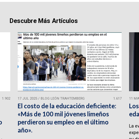
Descubre Más Artículos
1.902
17 JUL 2025
/
BLOG LEÓN TRAHTEMBERG
1.617
11 MA
El costo de la educación deficiente:
Los
«Más de 100 mil jóvenes limeños
eda
o
perdieron su empleo en el último
La e
año».
expe