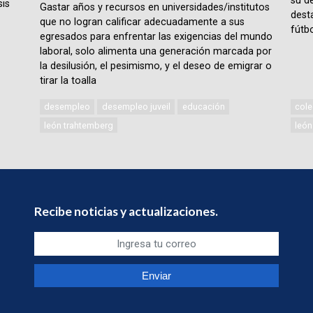
su d
sis
Gastar años y recursos en universidades/institutos
desta
que no logran calificar adecuadamente a sus
fútbo
egresados para enfrentar las exigencias del mundo
laboral, solo alimenta una generación marcada por
la desilusión, el pesimismo, y el deseo de emigrar o
tirar la toalla
desempleo
desempleo juveil
educación
cole
león trahtemberg
león
Recibe noticias y actualizaciones.