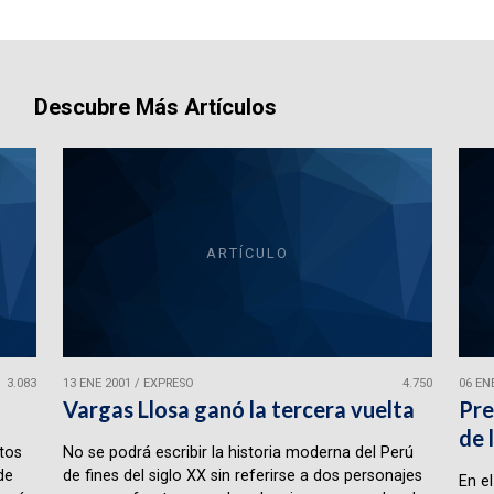
Descubre Más Artículos
ARTÍCULO
3.083
13 ENE 2001
/
EXPRESO
4.750
06 EN
!
Vargas Llosa ganó la tercera vuelta
Pre
de 
tos
No se podrá escribir la historia moderna del Perú
de
de fines del siglo XX sin referirse a dos personajes
En e