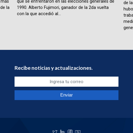
e más
que se enfrentaron en las elecciones generales de
de l
de la
1990. Alberto Fujimori, ganador de la 2da vuelta
hubo
con la que accedió al...
trab
medi
gener
Recibe noticias y actualizaciones.