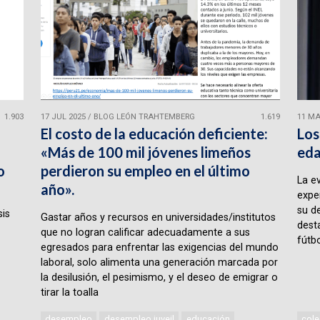
1.903
17 JUL 2025
/
BLOG LEÓN TRAHTEMBERG
1.619
11 MA
El costo de la educación deficiente:
Los
«Más de 100 mil jóvenes limeños
eda
o
perdieron su empleo en el último
La e
año».
expe
su d
sis
Gastar años y recursos en universidades/institutos
desta
que no logran calificar adecuadamente a sus
fútbo
egresados para enfrentar las exigencias del mundo
laboral, solo alimenta una generación marcada por
la desilusión, el pesimismo, y el deseo de emigrar o
tirar la toalla
desempleo
desempleo juveil
educación
cole