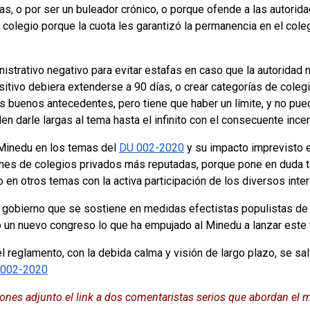
as, o por ser un buleador crónico, o porque ofende a las autorid
el colegio porque la cuota les garantizó la permanencia en el cole
nistrativo negativo para evitar estafas en caso que la autoridad
ositivo debiera extenderse a 90 días, o crear categorías de cole
s buenos antecedentes, pero tiene que haber un límite, y no pued
 darle largas al tema hasta el infinito con el consecuente incent
 Minedu en los temas del
DU 002-2020
y su impacto imprevisto e
ones de colegios privados más reputadas, porque pone en duda t
en otros temas con la activa participación de los diversos inter
gobierno que se sostiene en medidas efectistas populistas de c
un nuevo congreso lo que ha empujado al Minedu a lanzar este ti
reglamento, con la debida calma y visión de largo plazo, se salv
002-2020
iones adjunto el link a dos comentaristas serios que abordan e