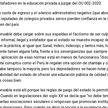
tafadores en la educación privada a juzgar del DU 002-2020.
de cuota de ingreso y
el silencio administrativo negativo (que abr
 reputadas de colegios privados serios pierden confianza en la 
en del país.
ponsable debe cargar sobre sus espaldas el facilismo de ser cu
informal, ilegal y estafador que el estado se muestra incapaz de
la práctica, al igual que Sunat, Indeci, Indecopi, y tantos más, h
te tienen alguna falta, frente a los sinvergüenzas que siempre
a aplicación de esas normas está en manos de funcionarios “disc
nte corruptos como el Perú le regalan otra opción de chantaje y
abe tampoco la mayoría, pero los depredadores se hacen notar p
bilidad del estado de ofrecer una educación pública de calidad 
s cosas bien.
nsable está allí porque las reglas de juego del estado lo permiti
 Cuando en legislaciones del siglo XX se decía que “no debe ten
quellas asociaciones seculares o religiosas que promovían instit
 donaciones. Pero cuando se abrió la opción a la existencia de