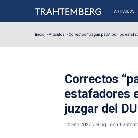
ARTÍCULOS
Inicio
>
Artículos
>
Correctos “pagan pato“ por los estafad
Correctos “pa
estafadores e
juzgar del D
14 Ene 2020
/
Blog León Trahtem