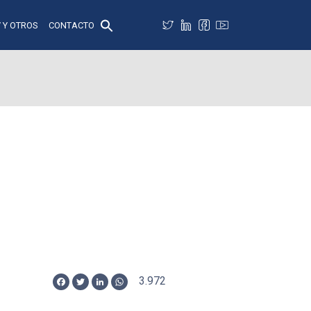
 Y OTROS
CONTACTO
3.972
Facebook
Twitter
LinkedIn
WhatsApp