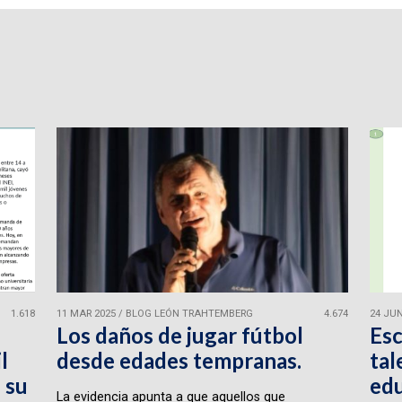
1.618
11 MAR 2025
/
BLOG LEÓN TRAHTEMBERG
4.674
24 JUN
Los daños de jugar fútbol
Esc
l
desde edades tempranas.
tal
 su
edu
La evidencia apunta a que aquellos que