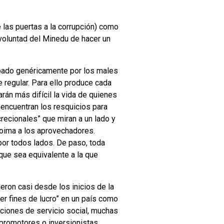
e las puertas a la corrupción)
como
voluntad del Minedu de hacer un
lpado genéricamente por los males
 regular. Para ello produce cada
arán más difícil la vida de quienes
 encuentran los resquicios para
recionales” que miran a un lado y
 coima a los aprovechadores.
or todos lados. De paso, toda
que sea equivalente a la que
eron casi desde los inicios de la
er fines de lucro” en un país como
uciones de servicio social, muchas
 promotores o inversionistas