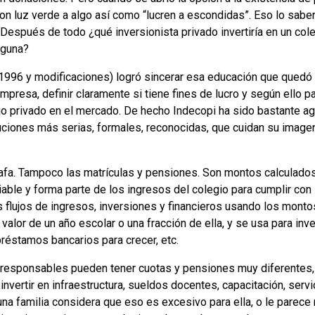
ron luz verde a algo así como “lucren a escondidas”. Eso lo sab
. Después de todo ¿qué inversionista privado invertiría en un col
lguna?
1996 y modificaciones)
logró sincerar esa educación que quedó 
mpresa, definir claramente si tiene fines de lucro y según ello 
io privado en el mercado. De hecho Indecopi ha sido bastante ag
tuciones más serias, formales, reconocidas, que cuidan su imagen
afa. Tampoco las matrículas y pensiones. Son montos calculados
iable y forma parte de los ingresos del colegio para cumplir con s
s flujos de ingresos, inversiones y financieros usando los monto
valor de un año escolar o una fracción de ella, y se usa para inve
préstamos bancarios para crecer, etc.
responsables pueden tener cuotas y pensiones muy diferentes, 
invertir en infraestructura, sueldos docentes, capacitación, servi
guna familia considera que eso es excesivo para ella, o le parece