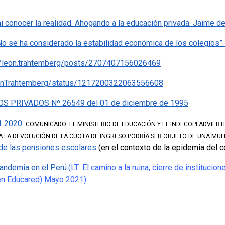
i conocer la realidad. Ahogando a la educación privada. Jaime d
o se ha considerado la estabilidad económica de los colegios”
/leon.trahtemberg/posts/2707407156026469
LeonTrahtemberg/status/1217200322063556608
 PRIVADOS Nº 26549 del 01 de diciembre de 1995
1 2020:
COMUNICADO: EL MINISTERIO DE EDUCACIÓN Y EL INDECOPI ADVIERT
 A LA DEVOLUCIÓN DE LA CUOTA DE INGRESO PODRÍA SER OBJETO DE UNA MUL
 de las pensiones escolares
(en el contexto de la epidemia del c
andemia en el Perú.
(LT: El camino a la ruina, cierre de instituc
en Educared) Mayo 2021)