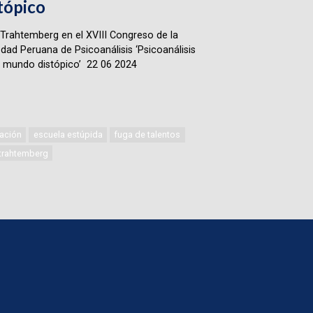
tópico
Trahtemberg en el XVIII Congreso de la
dad Peruana de Psicoanálisis ‘Psicoanálisis
 mundo distópico’ 22 06 2024
ación
escuela estúpida
fuga de talentos
 trahtemberg