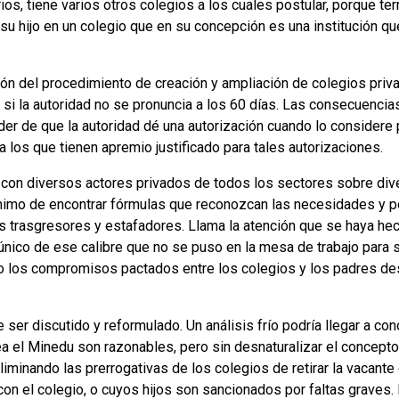
os, tiene varios otros colegios a los cuales postular, porque te
a su hijo en un colegio que en su concepción es una institución q
ón del procedimiento de creación y ampliación de colegios privad
o si la autoridad no se pronuncia a los 60 días. Las consecuenci
r de que la autoridad dé una autorización cuando lo considere
a los que tienen apremio justificado para tales autorizaciones.
con diversos actores privados de todos los sectores sobre dive
ánimo de encontrar fórmulas que reconozcan las necesidades y p
los trasgresores y estafadores. Llama la atención que se haya he
único de ese calibre que no se puso en la mesa de trabajo para s
 los compromisos pactados entre los colegios y los padres desd
 ser discutido y reformulado. Un análisis frío podría llegar a con
ea el Minedu son razonables, pero sin desnaturalizar el concepto
eliminando las prerrogativas de los colegios de retirar la vacante
 el colegio, o cuyos hijos son sancionados por faltas graves. 