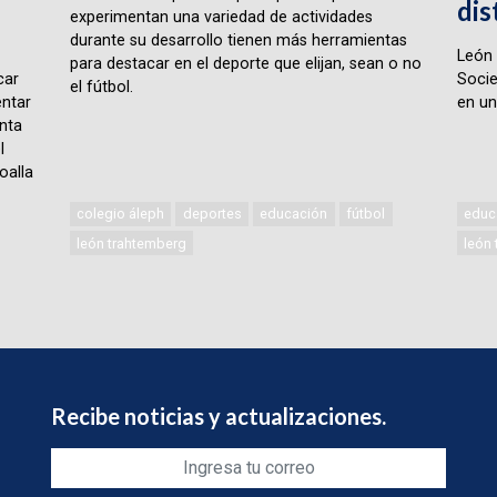
dis
experimentan una variedad de actividades
durante su desarrollo tienen más herramientas
León 
para destacar en el deporte que elijan, sean o no
car
Socie
el fútbol.
ntar
en un
nta
l
oalla
colegio áleph
deportes
educación
fútbol
educ
león trahtemberg
león
Recibe noticias y actualizaciones.