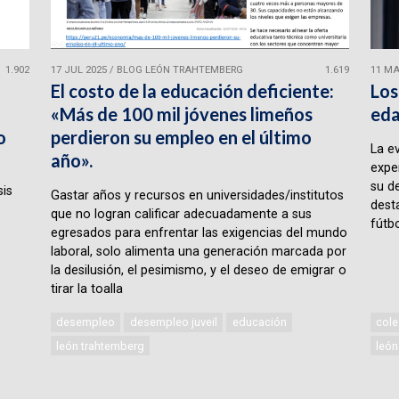
1.902
17 JUL 2025
/
BLOG LEÓN TRAHTEMBERG
1.619
11 MA
El costo de la educación deficiente:
Los
«Más de 100 mil jóvenes limeños
eda
o
perdieron su empleo en el último
La e
año».
expe
su d
sis
Gastar años y recursos en universidades/institutos
desta
que no logran calificar adecuadamente a sus
fútbo
egresados para enfrentar las exigencias del mundo
laboral, solo alimenta una generación marcada por
la desilusión, el pesimismo, y el deseo de emigrar o
tirar la toalla
desempleo
desempleo juveil
educación
cole
león trahtemberg
león