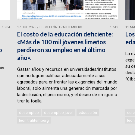
1.904
17 JUL 2025
/
BLOG LEÓN TRAHTEMBERG
1.619
11 MA
El costo de la educación deficiente:
Los
«Más de 100 mil jóvenes limeños
eda
o
perdieron su empleo en el último
La e
año».
expe
su d
sis
Gastar años y recursos en universidades/institutos
desta
que no logran calificar adecuadamente a sus
fútbo
egresados para enfrentar las exigencias del mundo
laboral, solo alimenta una generación marcada por
la desilusión, el pesimismo, y el deseo de emigrar o
tirar la toalla
desempleo
desempleo juveil
educación
cole
león trahtemberg
león