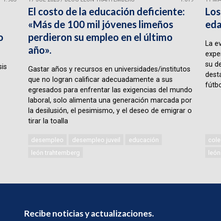
El costo de la educación deficiente:
Los
«Más de 100 mil jóvenes limeños
eda
o
perdieron su empleo en el último
La e
año».
expe
su d
sis
Gastar años y recursos en universidades/institutos
desta
que no logran calificar adecuadamente a sus
fútbo
egresados para enfrentar las exigencias del mundo
laboral, solo alimenta una generación marcada por
la desilusión, el pesimismo, y el deseo de emigrar o
tirar la toalla
desempleo
desempleo juveil
educación
cole
león trahtemberg
león
Recibe noticias y actualizaciones.