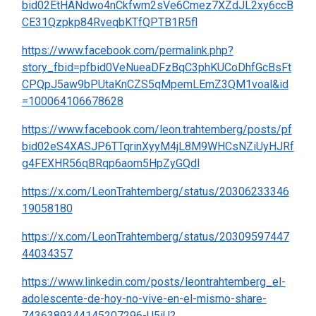
bid02EtHANdwo4nCkfwm2sVe6Cmez7XZdJL2xy6ccB
CE31Qzpkp84RveqbKTfQPTB1R5fl
https://www.facebook.com/permalink.php?
story_fbid=pfbid0VeNueaDFzBqC3phKUCoDhfGcBsFt
CPQpJ5aw9bPUtaKnCZS5qMpemLEmZ3QM1voal&id
=100064106678628
https://www.facebook.com/leon.trahtemberg/posts/pf
bid02eS4XASJP6TTqrinXyyM4jL8M9WHCsNZiUyHJRf
g4FEXHR56qBRqp6aom5HpZyGQdl
https://x.com/LeonTrahtemberg/status/20306233346
19058180
https://x.com/LeonTrahtemberg/status/20309597447
44034357
https://www.linkedin.com/posts/leontrahtemberg_el-
adolescente-de-hoy-no-vive-en-el-mismo-share-
7436389344145207296-U5iU?