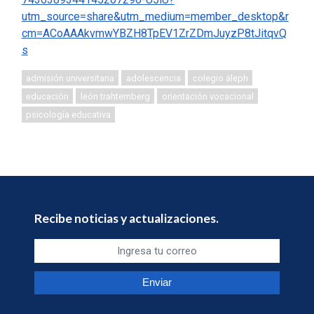
utm_source=share&utm_medium=member_desktop&r
cm=ACoAAAkvmwYBZH8TpEV1ZrZDmJuyzP8tJitqvQ
s
admisión universitaria
adolescencia
colegio áleph
educación
león trahtemberg
orientación vocacional
psicología educativa
Recibe noticias y actualizaciones.