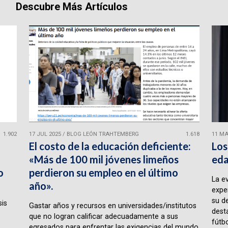
Descubre Más Artículos
1.902
17 JUL 2025
/
BLOG LEÓN TRAHTEMBERG
1.618
11 MA
El costo de la educación deficiente:
Los
«Más de 100 mil jóvenes limeños
eda
o
perdieron su empleo en el último
La e
año».
expe
su d
sis
Gastar años y recursos en universidades/institutos
desta
que no logran calificar adecuadamente a sus
fútbo
egresados para enfrentar las exigencias del mundo