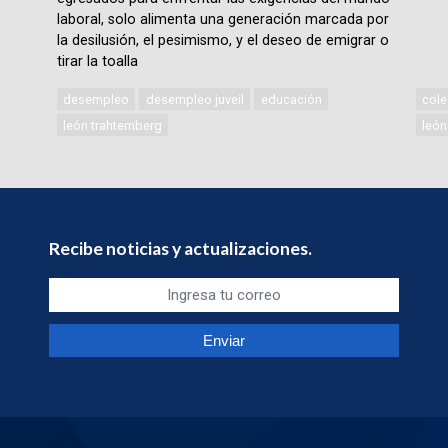
laboral, solo alimenta una generación marcada por
la desilusión, el pesimismo, y el deseo de emigrar o
tirar la toalla
desempleo
desempleo juveil
educación
cole
león trahtemberg
león
Recibe noticias y actualizaciones.