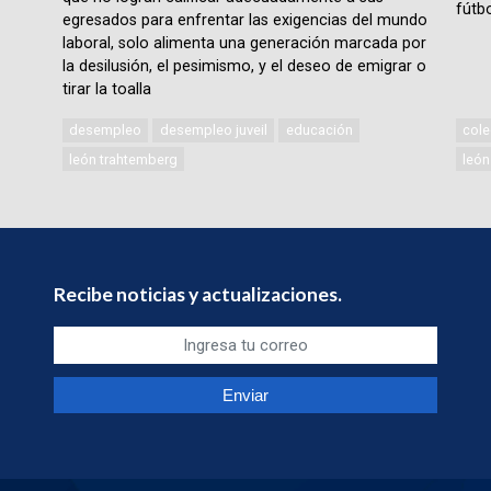
fútbo
egresados para enfrentar las exigencias del mundo
laboral, solo alimenta una generación marcada por
la desilusión, el pesimismo, y el deseo de emigrar o
tirar la toalla
desempleo
desempleo juveil
educación
cole
león trahtemberg
león
Recibe noticias y actualizaciones.