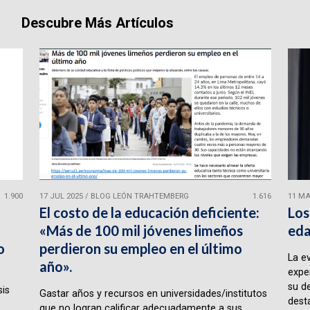
Descubre Más Artículos
1.900
17 JUL 2025
/
BLOG LEÓN TRAHTEMBERG
1.616
11 MA
El costo de la educación deficiente:
Los
«Más de 100 mil jóvenes limeños
eda
o
perdieron su empleo en el último
La e
año».
expe
su d
sis
Gastar años y recursos en universidades/institutos
desta
que no logran calificar adecuadamente a sus