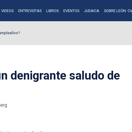
VIDEOS
ENTREVISTAS
LIBROS
EVENTOS
JUDAICA
SOBRE LEÓN: CV
cumpleaños?
un denigrante saludo de
berg