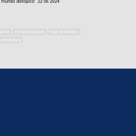
 mundo distópico’ 22 06 2024
ación
escuela estúpida
fuga de talentos
 trahtemberg