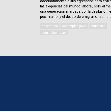
adecuadamente a sus egresados para enfre
las exigencias del mundo laboral, solo alime
una generación marcada por la desilusión, e
pesimismo, y el deseo de emigrar o tirar la t
desempleo
desempleo juveil
educación
león trahtemberg