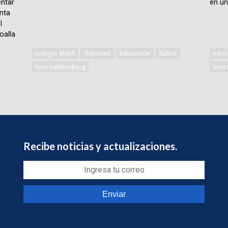
ntar
en un
nta
l
oalla
colegio áleph
deportes
educación
fútbol
educ
león trahtemberg
león
Recibe noticias y actualizaciones.