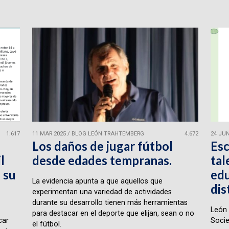
1.617
11 MAR 2025
/
BLOG LEÓN TRAHTEMBERG
4.672
24 JUN
Los daños de jugar fútbol
Esc
l
desde edades tempranas.
tal
 su
edu
La evidencia apunta a que aquellos que
dis
experimentan una variedad de actividades
durante su desarrollo tienen más herramientas
León 
para destacar en el deporte que elijan, sean o no
car
Socie
el fútbol.