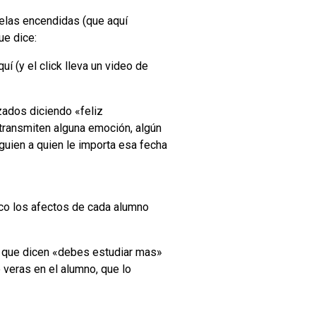
velas encendidas (que aquí
ue dice:
í (y el click lleva un video de
zados diciendo «feliz
 transmiten alguna emoción, algún
alguien a quien le importa esa fecha
oco los afectos de cada alumno
os que dicen «debes estudiar mas»
 veras en el alumno, que lo