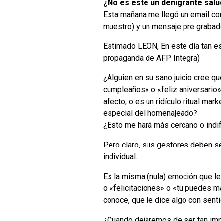
¿No es este un denigrante sal
Esta mañana me llegó un email con
muestro) y un mensaje pre grabado
Estimado LEON, En este día tan esp
propaganda de AFP Integra)
¿Alguien en su sano juicio cree q
cumpleaños» o «feliz aniversario»
afecto, o es un ridículo ritual mar
especial del homenajeado?
¿Esto me hará más cercano o indi
Pero claro, sus gestores deben se
individual.
Es la misma (nula) emoción que le
o «felicitaciones» o «tu puedes m
conoce, que le dice algo con sent
¿Cuando dejaremos de ser tan im