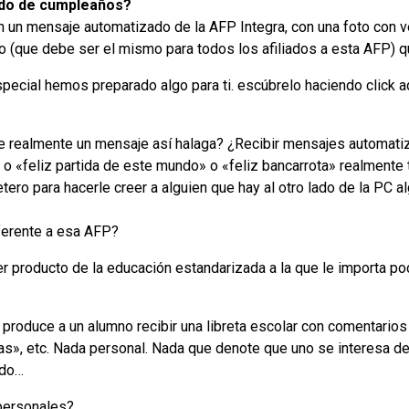
udo de cumpleaños?
 un mensaje automatizado de la AFP Integra, con una foto con 
 (que debe ser el mismo para todos los afiliados a esta AFP) q
ecial hemos preparado algo para ti. escúbrelo haciendo click aqu
ue realmente un mensaje así halaga? ¿Recibir mensajes automati
 o «feliz partida de este mundo» o «feliz bancarrota» realmente
ketero para hacerle creer a alguien que hay al otro lado de la PC 
ferente a esa AFP?
r producto de la educación estandarizada a la que le importa p
 produce a un alumno recibir una libreta escolar con comentari
as», etc. Nada personal. Nada que denote que uno se interesa de
ido…
personales?