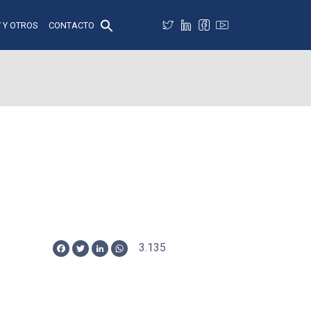
 Y OTROS
CONTACTO
3.135
Facebook
Twitter
LinkedIn
WhatsApp