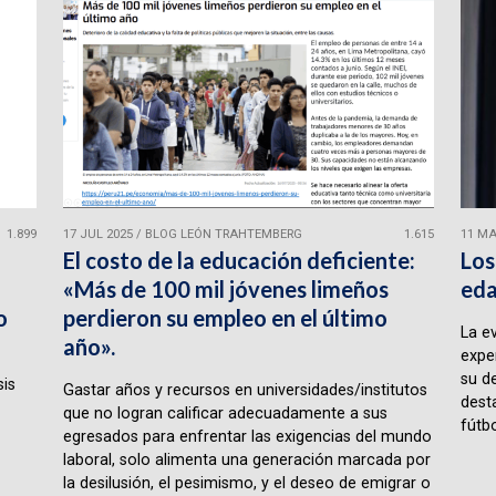
1.899
17 JUL 2025
/
BLOG LEÓN TRAHTEMBERG
1.615
11 MA
El costo de la educación deficiente:
Los
«Más de 100 mil jóvenes limeños
eda
o
perdieron su empleo en el último
La e
año».
expe
su d
sis
Gastar años y recursos en universidades/institutos
desta
que no logran calificar adecuadamente a sus
fútbo
egresados para enfrentar las exigencias del mundo
laboral, solo alimenta una generación marcada por
la desilusión, el pesimismo, y el deseo de emigrar o