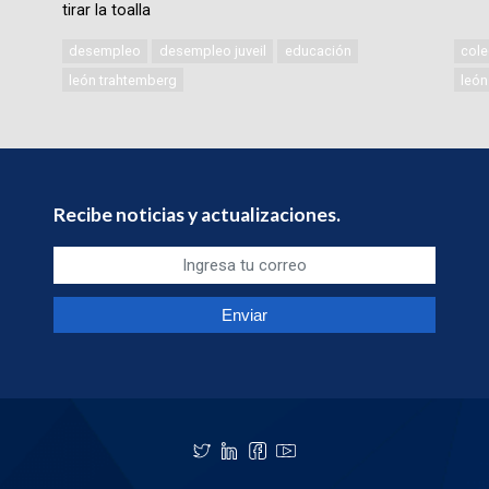
tirar la toalla
desempleo
desempleo juveil
educación
cole
león trahtemberg
león
Recibe noticias y actualizaciones.