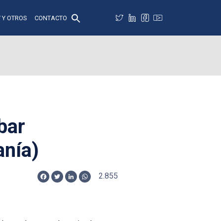
 Y OTROS
CONTACTO
bar
anía)
2.855
Facebook
Twitter
LinkedIn
WhatsApp