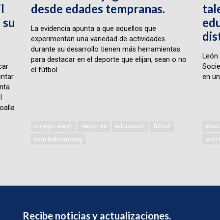
l
desde edades tempranas.
tal
 su
edu
La evidencia apunta a que aquellos que
dis
experimentan una variedad de actividades
durante su desarrollo tienen más herramientas
León 
para destacar en el deporte que elijan, sean o no
car
Socie
el fútbol.
ntar
en un
nta
l
oalla
colegio áleph
deportes
educación
fútbol
educ
león trahtemberg
león
Recibe noticias y actualizaciones.