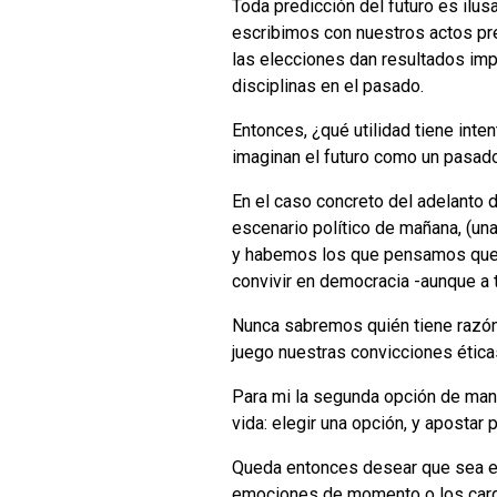
Toda predicción del futuro es ilusa
escribimos con nuestros actos pre
las elecciones dan resultados imp
disciplinas en el pasado.
Entonces, ¿qué utilidad tiene inte
imaginan el futuro como un pasado
En el caso concreto del adelanto 
escenario político de mañana, (una
y habemos los que pensamos que s
convivir en democracia -aunque a t
Nunca sabremos quién tiene razón, 
juego nuestras convicciones éticas
Para mi la segunda opción de mant
vida: elegir una opción, y apostar p
Queda entonces desear que sea esa
emociones de momento o los carga