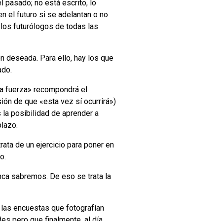
l pasado; no está escrito, lo
 el futuro si se adelantan o no
los futurólogos de todas las
ón deseada. Para ello, hay los que
ado.
la fuerza» recompondrá el
sión de que «esta vez sí ocurrirá»)
la posibilidad de aprender a
plazo.
rata de un ejercicio para poner en
o.
nca sabremos. De eso se trata la
 las encuestas que fotografían
s pero que finalmente, al día