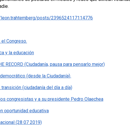
adie.
/leon.trahtemberg/posts/2396524117114776
 el Congreso.
ica y la educación
HE RECORD (Ciudadanía, pausa para pensarlo mejor)
o democrático (desde la Ciudadanía).
transición (ciudadanía del día a día)
 los congresistas y a su presidente Pedro Olaechea
en oportunidad educativa
 nacional (28 07 2019)