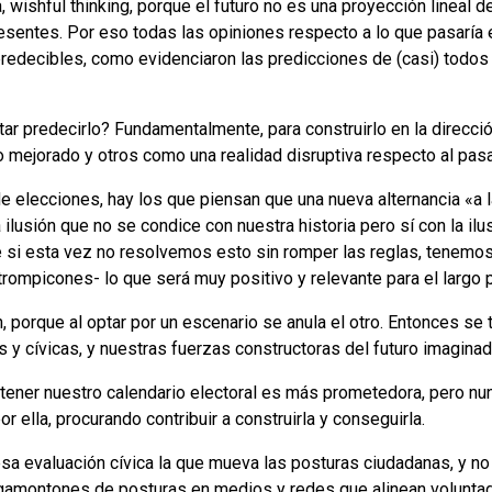
, wishful thinking, porque el futuro no es una proyección lineal de
sentes. Por eso todas las opiniones respecto a lo que pasaría en
redecibles, como evidenciaron las predicciones de (casi) todos 
ntar predecirlo? Fundamentalmente, para construirlo en la direcci
 mejorado y otros como una realidad disruptiva respecto al pas
de elecciones, hay los que piensan que una nueva alternancia «a 
 ilusión que no se condice con nuestra historia pero sí con la ilu
i esta vez no resolvemos esto sin romper las reglas, tenemos 
rompicones- lo que será muy positivo y relevante para el largo 
porque al optar por un escenario se anula el otro. Entonces se t
 y cívicas, y nuestras fuerzas constructoras del futuro imaginad
ener nuestro calendario electoral es más prometedora, pero nu
or ella, procurando contribuir a construirla y conseguirla.
 evaluación cívica la que mueva las posturas ciudadanas, y no
montones de posturas en medios y redes que alinean voluntade